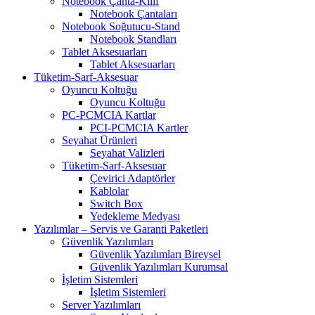
Notebook Çanta-Kılıf
Notebook Çantaları
Notebook Soğutucu-Stand
Notebook Standları
Tablet Aksesuarları
Tablet Aksesuarları
Tüketim-Sarf-Aksesuar
Oyuncu Koltuğu
Oyuncu Koltuğu
PC-PCMCIA Kartlar
PCI-PCMCIA Kartler
Seyahat Ürünleri
Seyahat Valizleri
Tüketim-Sarf-Aksesuar
Çevirici Adaptörler
Kablolar
Switch Box
Yedekleme Medyası
Yazılımlar – Servis ve Garanti Paketleri
Güvenlik Yazılımları
Güvenlik Yazılımları Bireysel
Güvenlik Yazılımları Kurumsal
İşletim Sistemleri
İşletim Sistemleri
Server Yazılımları