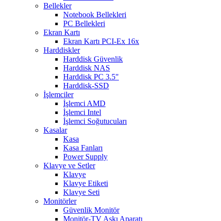
Bellekler
Notebook Bellekleri
PC Bellekleri
Ekran Kartı
Ekran Kartı PCI-Ex 16x
Harddiskler
Harddisk Güvenlik
Harddisk NAS
Harddisk PC 3.5"
Harddisk-SSD
İşlemciler
İşlemci AMD
İşlemci Intel
İşlemci Soğutucuları
Kasalar
Kasa
Kasa Fanları
Power Supply
Klavye ve Setler
Klavye
Klavye Etiketi
Klavye Seti
Monitörler
Güvenlik Monitör
Monitör-TV Askı Aparatı