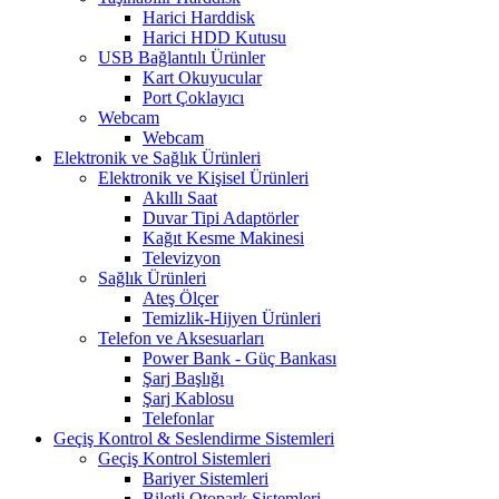
Harici Harddisk
Harici HDD Kutusu
USB Bağlantılı Ürünler
Kart Okuyucular
Port Çoklayıcı
Webcam
Webcam
Elektronik ve Sağlık Ürünleri
Elektronik ve Kişisel Ürünleri
Akıllı Saat
Duvar Tipi Adaptörler
Kağıt Kesme Makinesi
Televizyon
Sağlık Ürünleri
Ateş Ölçer
Temizlik-Hijyen Ürünleri
Telefon ve Aksesuarları
Power Bank - Güç Bankası
Şarj Başlığı
Şarj Kablosu
Telefonlar
Geçiş Kontrol & Seslendirme Sistemleri
Geçiş Kontrol Sistemleri
Bariyer Sistemleri
Biletli Otopark Sistemleri