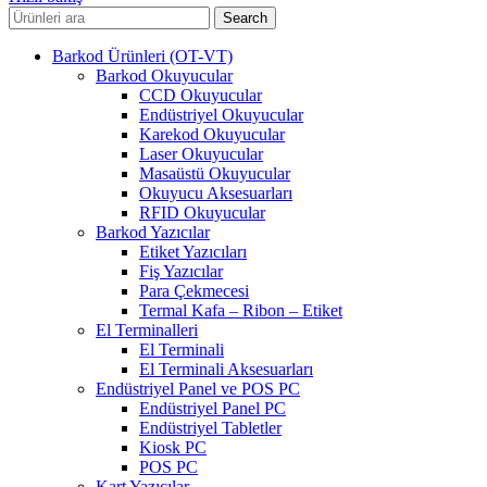
Search
Barkod Ürünleri (OT-VT)
Barkod Okuyucular
CCD Okuyucular
Endüstriyel Okuyucular
Karekod Okuyucular
Laser Okuyucular
Masaüstü Okuyucular
Okuyucu Aksesuarları
RFID Okuyucular
Barkod Yazıcılar
Etiket Yazıcıları
Fiş Yazıcılar
Para Çekmecesi
Termal Kafa – Ribon – Etiket
El Terminalleri
El Terminali
El Terminali Aksesuarları
Endüstriyel Panel ve POS PC
Endüstriyel Panel PC
Endüstriyel Tabletler
Kiosk PC
POS PC
Kart Yazıcılar