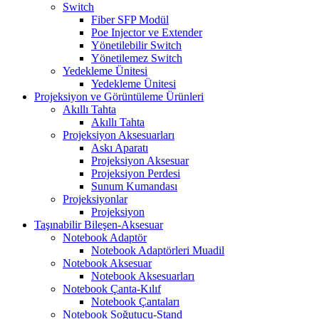
Switch
Fiber SFP Modül
Poe Injector ve Extender
Yönetilebilir Switch
Yönetilemez Switch
Yedekleme Ünitesi
Yedekleme Ünitesi
Projeksiyon ve Görüntüleme Ürünleri
Akıllı Tahta
Akıllı Tahta
Projeksiyon Aksesuarları
Askı Aparatı
Projeksiyon Aksesuar
Projeksiyon Perdesi
Sunum Kumandası
Projeksiyonlar
Projeksiyon
Taşınabilir Bileşen-Aksesuar
Notebook Adaptör
Notebook Adaptörleri Muadil
Notebook Aksesuar
Notebook Aksesuarları
Notebook Çanta-Kılıf
Notebook Çantaları
Notebook Soğutucu-Stand