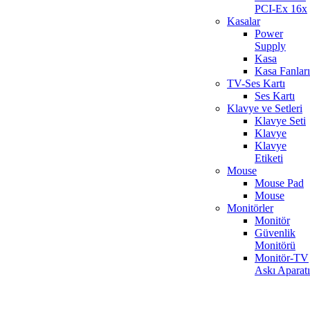
PCI-Ex 16x
Kasalar
Power
Supply
Kasa
Kasa Fanları
TV-Ses Kartı
Ses Kartı
Klavye ve Setleri
Klavye Seti
Klavye
Klavye
Etiketi
Mouse
Mouse Pad
Mouse
Monitörler
Monitör
Güvenlik
Monitörü
Monitör-TV
Askı Aparatı