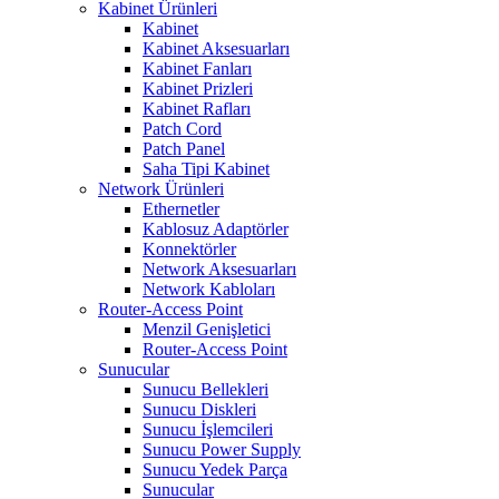
Kabinet Ürünleri
Kabinet
Kabinet Aksesuarları
Kabinet Fanları
Kabinet Prizleri
Kabinet Rafları
Patch Cord
Patch Panel
Saha Tipi Kabinet
Network Ürünleri
Ethernetler
Kablosuz Adaptörler
Konnektörler
Network Aksesuarları
Network Kabloları
Router-Access Point
Menzil Genişletici
Router-Access Point
Sunucular
Sunucu Bellekleri
Sunucu Diskleri
Sunucu İşlemcileri
Sunucu Power Supply
Sunucu Yedek Parça
Sunucular