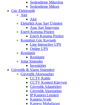
Seslendirme Mikrofon
Seslendirme Mikser
Güç Elektroniği
Akü
Akü
Elektrikli Araç Şarj Ürünleri
Araç Şarj İstasyonu
Enerji Koruma Prizleri
Enerji Koruma Prizleri
Kesintisiz Güç Kaynağı
Line Interactive UPS
Online UPS
Regülatör
Regülatör
Solar Sistemler
İnventörler
Güvenlik & Alarm Sistemleri
Güvenlik Aksesuarları
CCTV Kablo
CCTV Kontrol Klavyesi
Güvenlik Adaptörleri
Güvenlik Akseuarları
IP Kamera Lensleri
Kamera Ayağı
Kamera Muhafazası