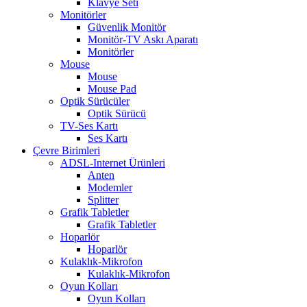
Klavye Seti
Monitörler
Güvenlik Monitör
Monitör-TV Askı Aparatı
Monitörler
Mouse
Mouse
Mouse Pad
Optik Sürücüler
Optik Sürücü
TV-Ses Kartı
Ses Kartı
Çevre Birimleri
ADSL-Internet Ürünleri
Anten
Modemler
Splitter
Grafik Tabletler
Grafik Tabletler
Hoparlör
Hoparlör
Kulaklık-Mikrofon
Kulaklık-Mikrofon
Oyun Kolları
Oyun Kolları