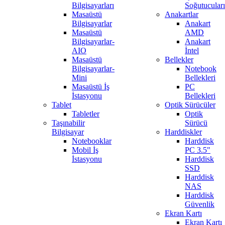
Bilgisayarları
Soğutucuları
Masaüstü
Anakartlar
Bilgisayarlar
Anakart
Masaüstü
AMD
Bilgisayarlar-
Anakart
AIO
İntel
Masaüstü
Bellekler
Bilgisayarlar-
Notebook
Mini
Bellekleri
Masaüstü İş
PC
İstasyonu
Bellekleri
Tablet
Optik Sürücüler
Tabletler
Optik
Taşınabilir
Sürücü
Bilgisayar
Harddiskler
Notebooklar
Harddisk
Mobil İş
PC 3.5"
İstasyonu
Harddisk
SSD
Harddisk
NAS
Harddisk
Güvenlik
Ekran Kartı
Ekran Kartı