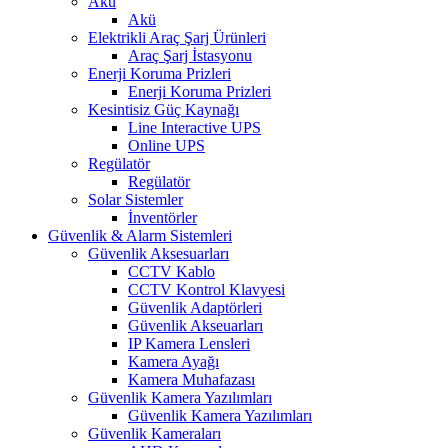
Akü
Akü
Elektrikli Araç Şarj Ürünleri
Araç Şarj İstasyonu
Enerji Koruma Prizleri
Enerji Koruma Prizleri
Kesintisiz Güç Kaynağı
Line Interactive UPS
Online UPS
Regülatör
Regülatör
Solar Sistemler
İnventörler
Güvenlik & Alarm Sistemleri
Güvenlik Aksesuarları
CCTV Kablo
CCTV Kontrol Klavyesi
Güvenlik Adaptörleri
Güvenlik Akseuarları
IP Kamera Lensleri
Kamera Ayağı
Kamera Muhafazası
Güvenlik Kamera Yazılımları
Güvenlik Kamera Yazılımları
Güvenlik Kameraları