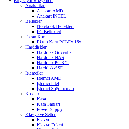
Bilgisayar Bileşenleri
Anakartlar
Anakart AMD
Anakart INTEL
Bellekler
Notebook Bellekleri
PC Bellekleri
Ekran Kartı
Ekran Kartı PCI-Ex 16x
Harddiskler
Harddisk Güvenlik
Harddisk NAS
Harddisk PC 3.5″
Harddisk-SSD
İşlemciler
İşlemci AMD
İşlemci Intel
İşlemci Soğutucuları
Kasalar
Kasa
Kasa Fanları
Power Supply
Klavye ve Setler
Klavye
Klavye Etiketi