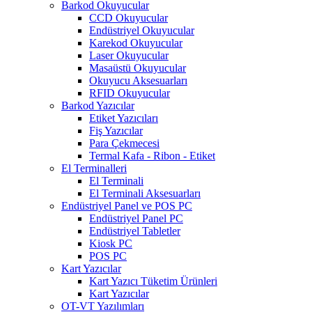
Barkod Okuyucular
CCD Okuyucular
Endüstriyel Okuyucular
Karekod Okuyucular
Laser Okuyucular
Masaüstü Okuyucular
Okuyucu Aksesuarları
RFID Okuyucular
Barkod Yazıcılar
Etiket Yazıcıları
Fiş Yazıcılar
Para Çekmecesi
Termal Kafa - Ribon - Etiket
El Terminalleri
El Terminali
El Terminali Aksesuarları
Endüstriyel Panel ve POS PC
Endüstriyel Panel PC
Endüstriyel Tabletler
Kiosk PC
POS PC
Kart Yazıcılar
Kart Yazıcı Tüketim Ürünleri
Kart Yazıcılar
OT-VT Yazılımları