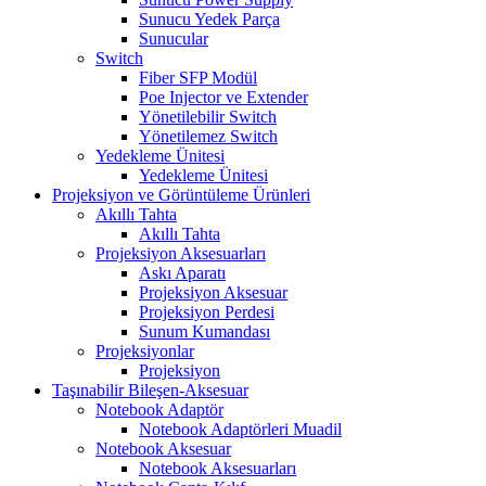
Sunucu Yedek Parça
Sunucular
Switch
Fiber SFP Modül
Poe Injector ve Extender
Yönetilebilir Switch
Yönetilemez Switch
Yedekleme Ünitesi
Yedekleme Ünitesi
Projeksiyon ve Görüntüleme Ürünleri
Akıllı Tahta
Akıllı Tahta
Projeksiyon Aksesuarları
Askı Aparatı
Projeksiyon Aksesuar
Projeksiyon Perdesi
Sunum Kumandası
Projeksiyonlar
Projeksiyon
Taşınabilir Bileşen-Aksesuar
Notebook Adaptör
Notebook Adaptörleri Muadil
Notebook Aksesuar
Notebook Aksesuarları