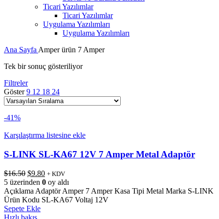
Ticari Yazılımlar
Ticari Yazılımlar
Uygulama Yazılımları
Uygulama Yazılımları
Ana Sayfa
Amper ürün
7 Amper
Tek bir sonuç gösteriliyor
Filtreler
Göster
9
12
18
24
-41%
Karşılaştırma listesine ekle
S-LINK SL-KA67 12V 7 Amper Metal Adaptör
Orijinal
Şu
$
16.50
$
9.80
+ KDV
fiyat:
andaki
5 üzerinden
0
oy aldı
$16.50.
fiyat:
Açıklama Adaptör Amper 7 Amper Kasa Tipi Metal Marka S-LINK
$9.80.
Ürün Kodu SL-KA67 Voltaj 12V
Sepete Ekle
Hızlı bakış