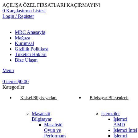
AÇILIŞA ÖZEL FIRSATLARI KAÇIRMAYIN!
0
Karşılaştırma Listesi
Login / Register
MRC Anasayfa
Mağaza
Kurumsal
Gizlilik Politikası
Tüketici Hakları
Bize Ulaşın
Menu
0
items
$
0.00
Kategoriler
Kişisel Bilgisayarlar
Bilgisayar Bileşenleri
Masaüstü
İşlemciler
Bilgisayar
İşlemci
Masaüstü
AMD
Oyun ve
İşlemci İntel
Performans
İşlemci