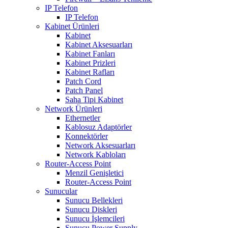
IP Telefon
IP Telefon
Kabinet Ürünleri
Kabinet
Kabinet Aksesuarları
Kabinet Fanları
Kabinet Prizleri
Kabinet Rafları
Patch Cord
Patch Panel
Saha Tipi Kabinet
Network Ürünleri
Ethernetler
Kablosuz Adaptörler
Konnektörler
Network Aksesuarları
Network Kabloları
Router-Access Point
Menzil Genişletici
Router-Access Point
Sunucular
Sunucu Bellekleri
Sunucu Diskleri
Sunucu İşlemcileri
Sunucu Power Supply