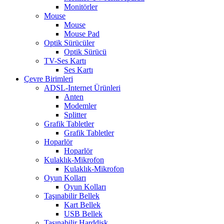
Monitörler
Mouse
Mouse
Mouse Pad
Optik Sürücüler
Optik Sürücü
TV-Ses Kartı
Ses Kartı
Çevre Birimleri
ADSL-Internet Ürünleri
Anten
Modemler
Splitter
Grafik Tabletler
Grafik Tabletler
Hoparlör
Hoparlör
Kulaklık-Mikrofon
Kulaklık-Mikrofon
Oyun Kolları
Oyun Kolları
Taşınabilir Bellek
Kart Bellek
USB Bellek
Taşınabilir Harddisk