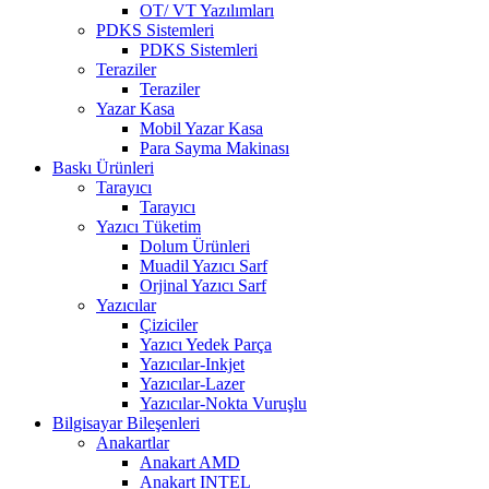
OT/ VT Yazılımları
PDKS Sistemleri
PDKS Sistemleri
Teraziler
Teraziler
Yazar Kasa
Mobil Yazar Kasa
Para Sayma Makinası
Baskı Ürünleri
Tarayıcı
Tarayıcı
Yazıcı Tüketim
Dolum Ürünleri
Muadil Yazıcı Sarf
Orjinal Yazıcı Sarf
Yazıcılar
Çiziciler
Yazıcı Yedek Parça
Yazıcılar-Inkjet
Yazıcılar-Lazer
Yazıcılar-Nokta Vuruşlu
Bilgisayar Bileşenleri
Anakartlar
Anakart AMD
Anakart INTEL