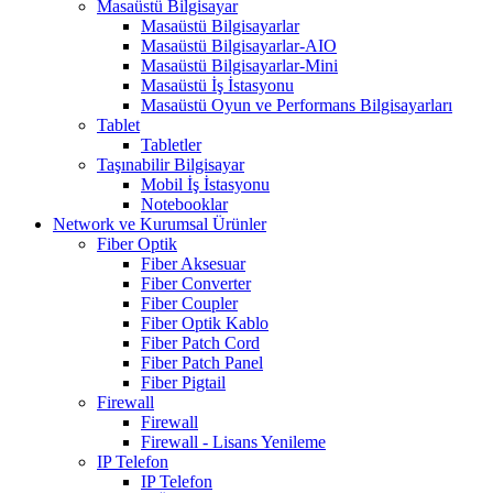
Masaüstü Bilgisayar
Masaüstü Bilgisayarlar
Masaüstü Bilgisayarlar-AIO
Masaüstü Bilgisayarlar-Mini
Masaüstü İş İstasyonu
Masaüstü Oyun ve Performans Bilgisayarları
Tablet
Tabletler
Taşınabilir Bilgisayar
Mobil İş İstasyonu
Notebooklar
Network ve Kurumsal Ürünler
Fiber Optik
Fiber Aksesuar
Fiber Converter
Fiber Coupler
Fiber Optik Kablo
Fiber Patch Cord
Fiber Patch Panel
Fiber Pigtail
Firewall
Firewall
Firewall - Lisans Yenileme
IP Telefon
IP Telefon