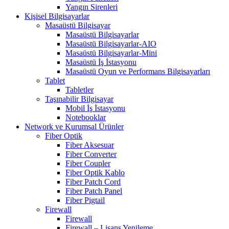
Yangın Sirenleri
Kişisel Bilgisayarlar
Masaüstü Bilgisayar
Masaüstü Bilgisayarlar
Masaüstü Bilgisayarlar-AIO
Masaüstü Bilgisayarlar-Mini
Masaüstü İş İstasyonu
Masaüstü Oyun ve Performans Bilgisayarları
Tablet
Tabletler
Taşınabilir Bilgisayar
Mobil İş İstasyonu
Notebooklar
Network ve Kurumsal Ürünler
Fiber Optik
Fiber Aksesuar
Fiber Converter
Fiber Coupler
Fiber Optik Kablo
Fiber Patch Cord
Fiber Patch Panel
Fiber Pigtail
Firewall
Firewall
Firewall – Lisans Yenileme