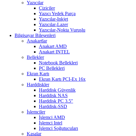
Yazıcılar
Çiziciler
Yazıcı Yedek Parça
Yazıcılar-Inkjet
Yazıcılar-Lazer
Yazıcılar-Nokta Vuruşlu
Bilgisayar Bileşenleri
Anakartlar
Anakart AMD
Anakart INTEL
Bellekler
Notebook Bellekleri
PC Bellekleri
Ekran Kartı
Ekran Kartı PCI-Ex 16x
Harddiskler
Harddisk Güvenlik
Harddisk NAS
Harddisk PC 3.5″
Harddisk-SSD
İşlemciler
İşlemci AMD
İşlemci Intel
İşlemci Soğutucuları
Kasalar