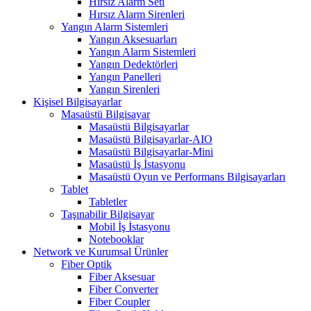
Hırsız Alarm Seti
Hırsız Alarm Sirenleri
Yangın Alarm Sistemleri
Yangın Aksesuarları
Yangın Alarm Sistemleri
Yangın Dedektörleri
Yangın Panelleri
Yangın Sirenleri
Kişisel Bilgisayarlar
Masaüstü Bilgisayar
Masaüstü Bilgisayarlar
Masaüstü Bilgisayarlar-AIO
Masaüstü Bilgisayarlar-Mini
Masaüstü İş İstasyonu
Masaüstü Oyun ve Performans Bilgisayarları
Tablet
Tabletler
Taşınabilir Bilgisayar
Mobil İş İstasyonu
Notebooklar
Network ve Kurumsal Ürünler
Fiber Optik
Fiber Aksesuar
Fiber Converter
Fiber Coupler