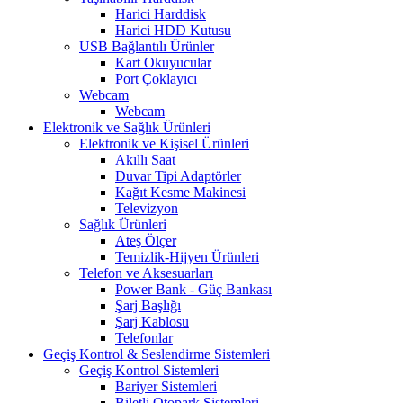
Harici Harddisk
Harici HDD Kutusu
USB Bağlantılı Ürünler
Kart Okuyucular
Port Çoklayıcı
Webcam
Webcam
Elektronik ve Sağlık Ürünleri
Elektronik ve Kişisel Ürünleri
Akıllı Saat
Duvar Tipi Adaptörler
Kağıt Kesme Makinesi
Televizyon
Sağlık Ürünleri
Ateş Ölçer
Temizlik-Hijyen Ürünleri
Telefon ve Aksesuarları
Power Bank - Güç Bankası
Şarj Başlığı
Şarj Kablosu
Telefonlar
Geçiş Kontrol & Seslendirme Sistemleri
Geçiş Kontrol Sistemleri
Bariyer Sistemleri
Biletli Otopark Sistemleri