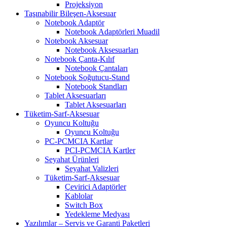
Projeksiyon
Taşınabilir Bileşen-Aksesuar
Notebook Adaptör
Notebook Adaptörleri Muadil
Notebook Aksesuar
Notebook Aksesuarları
Notebook Çanta-Kılıf
Notebook Çantaları
Notebook Soğutucu-Stand
Notebook Standları
Tablet Aksesuarları
Tablet Aksesuarları
Tüketim-Sarf-Aksesuar
Oyuncu Koltuğu
Oyuncu Koltuğu
PC-PCMCIA Kartlar
PCI-PCMCIA Kartler
Seyahat Ürünleri
Seyahat Valizleri
Tüketim-Sarf-Aksesuar
Çevirici Adaptörler
Kablolar
Switch Box
Yedekleme Medyası
Yazılımlar – Servis ve Garanti Paketleri