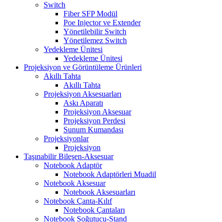
Switch
Fiber SFP Modül
Poe Injector ve Extender
Yönetilebilir Switch
Yönetilemez Switch
Yedekleme Ünitesi
Yedekleme Ünitesi
Projeksiyon ve Görüntüleme Ürünleri
Akıllı Tahta
Akıllı Tahta
Projeksiyon Aksesuarları
Askı Aparatı
Projeksiyon Aksesuar
Projeksiyon Perdesi
Sunum Kumandası
Projeksiyonlar
Projeksiyon
Taşınabilir Bileşen-Aksesuar
Notebook Adaptör
Notebook Adaptörleri Muadil
Notebook Aksesuar
Notebook Aksesuarları
Notebook Çanta-Kılıf
Notebook Çantaları
Notebook Soğutucu-Stand