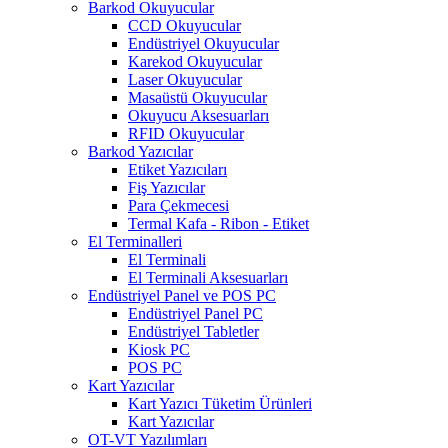
Barkod Okuyucular
CCD Okuyucular
Endüstriyel Okuyucular
Karekod Okuyucular
Laser Okuyucular
Masaüstü Okuyucular
Okuyucu Aksesuarları
RFID Okuyucular
Barkod Yazıcılar
Etiket Yazıcıları
Fiş Yazıcılar
Para Çekmecesi
Termal Kafa - Ribon - Etiket
El Terminalleri
El Terminali
El Terminali Aksesuarları
Endüstriyel Panel ve POS PC
Endüstriyel Panel PC
Endüstriyel Tabletler
Kiosk PC
POS PC
Kart Yazıcılar
Kart Yazıcı Tüketim Ürünleri
Kart Yazıcılar
OT-VT Yazılımları