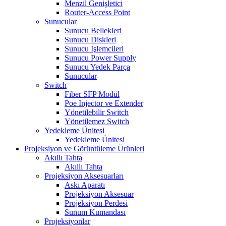
Menzil Genişletici
Router-Access Point
Sunucular
Sunucu Bellekleri
Sunucu Diskleri
Sunucu İşlemcileri
Sunucu Power Supply
Sunucu Yedek Parça
Sunucular
Switch
Fiber SFP Modül
Poe Injector ve Extender
Yönetilebilir Switch
Yönetilemez Switch
Yedekleme Ünitesi
Yedekleme Ünitesi
Projeksiyon ve Görüntüleme Ürünleri
Akıllı Tahta
Akıllı Tahta
Projeksiyon Aksesuarları
Askı Aparatı
Projeksiyon Aksesuar
Projeksiyon Perdesi
Sunum Kumandası
Projeksiyonlar