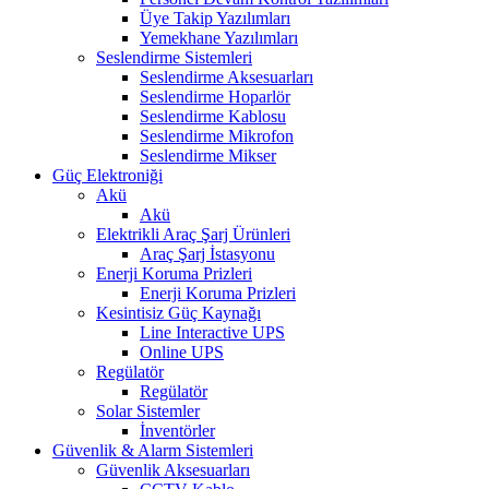
Üye Takip Yazılımları
Yemekhane Yazılımları
Seslendirme Sistemleri
Seslendirme Aksesuarları
Seslendirme Hoparlör
Seslendirme Kablosu
Seslendirme Mikrofon
Seslendirme Mikser
Güç Elektroniği
Akü
Akü
Elektrikli Araç Şarj Ürünleri
Araç Şarj İstasyonu
Enerji Koruma Prizleri
Enerji Koruma Prizleri
Kesintisiz Güç Kaynağı
Line Interactive UPS
Online UPS
Regülatör
Regülatör
Solar Sistemler
İnventörler
Güvenlik & Alarm Sistemleri
Güvenlik Aksesuarları