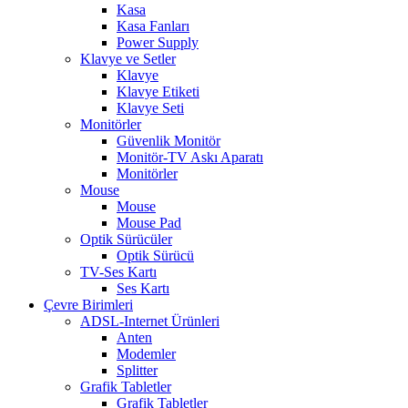
Kasa
Kasa Fanları
Power Supply
Klavye ve Setler
Klavye
Klavye Etiketi
Klavye Seti
Monitörler
Güvenlik Monitör
Monitör-TV Askı Aparatı
Monitörler
Mouse
Mouse
Mouse Pad
Optik Sürücüler
Optik Sürücü
TV-Ses Kartı
Ses Kartı
Çevre Birimleri
ADSL-Internet Ürünleri
Anten
Modemler
Splitter
Grafik Tabletler
Grafik Tabletler