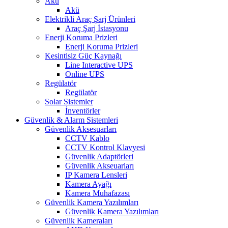
Akü
Akü
Elektrikli Araç Şarj Ürünleri
Araç Şarj İstasyonu
Enerji Koruma Prizleri
Enerji Koruma Prizleri
Kesintisiz Güç Kaynağı
Line Interactive UPS
Online UPS
Regülatör
Regülatör
Solar Sistemler
İnventörler
Güvenlik & Alarm Sistemleri
Güvenlik Aksesuarları
CCTV Kablo
CCTV Kontrol Klavyesi
Güvenlik Adaptörleri
Güvenlik Akseuarları
IP Kamera Lensleri
Kamera Ayağı
Kamera Muhafazası
Güvenlik Kamera Yazılımları
Güvenlik Kamera Yazılımları
Güvenlik Kameraları