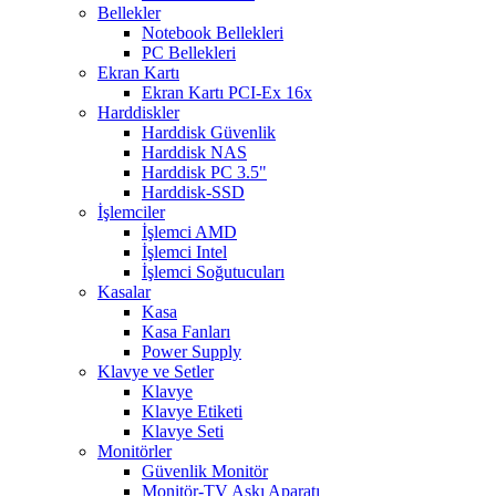
Bellekler
Notebook Bellekleri
PC Bellekleri
Ekran Kartı
Ekran Kartı PCI-Ex 16x
Harddiskler
Harddisk Güvenlik
Harddisk NAS
Harddisk PC 3.5"
Harddisk-SSD
İşlemciler
İşlemci AMD
İşlemci Intel
İşlemci Soğutucuları
Kasalar
Kasa
Kasa Fanları
Power Supply
Klavye ve Setler
Klavye
Klavye Etiketi
Klavye Seti
Monitörler
Güvenlik Monitör
Monitör-TV Askı Aparatı