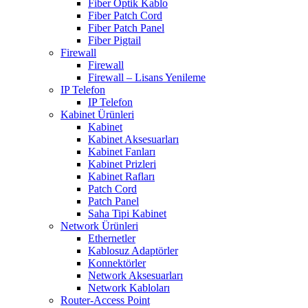
Fiber Optik Kablo
Fiber Patch Cord
Fiber Patch Panel
Fiber Pigtail
Firewall
Firewall
Firewall – Lisans Yenileme
IP Telefon
IP Telefon
Kabinet Ürünleri
Kabinet
Kabinet Aksesuarları
Kabinet Fanları
Kabinet Prizleri
Kabinet Rafları
Patch Cord
Patch Panel
Saha Tipi Kabinet
Network Ürünleri
Ethernetler
Kablosuz Adaptörler
Konnektörler
Network Aksesuarları
Network Kabloları
Router-Access Point