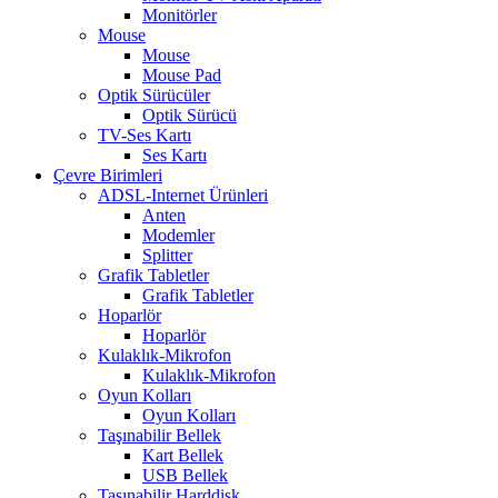
Monitörler
Mouse
Mouse
Mouse Pad
Optik Sürücüler
Optik Sürücü
TV-Ses Kartı
Ses Kartı
Çevre Birimleri
ADSL-Internet Ürünleri
Anten
Modemler
Splitter
Grafik Tabletler
Grafik Tabletler
Hoparlör
Hoparlör
Kulaklık-Mikrofon
Kulaklık-Mikrofon
Oyun Kolları
Oyun Kolları
Taşınabilir Bellek
Kart Bellek
USB Bellek
Taşınabilir Harddisk