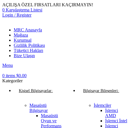
AÇILIŞA ÖZEL FIRSATLARI KAÇIRMAYIN!
0
Karşılaştırma Listesi
Login / Register
MRC Anasayfa
Mağaza
Kurumsal
Gizlilik Politikası
Tüketici Hakları
Bize Ulaşın
Menu
0
items
$
0.00
Kategoriler
Kişisel Bilgisayarlar
Bilgisayar Bileşenleri
Masaüstü
İşlemciler
Bilgisayar
İşlemci
Masaüstü
AMD
Oyun ve
İşlemci İntel
Performans
İşlemci