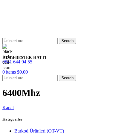
Search
HIZLI DESTEK HATTI
0541 644 94 55
0
items
$
0.00
Search
6400Mhz
Kapat
Kategoriler
Barkod Ürünleri (OT-VT)