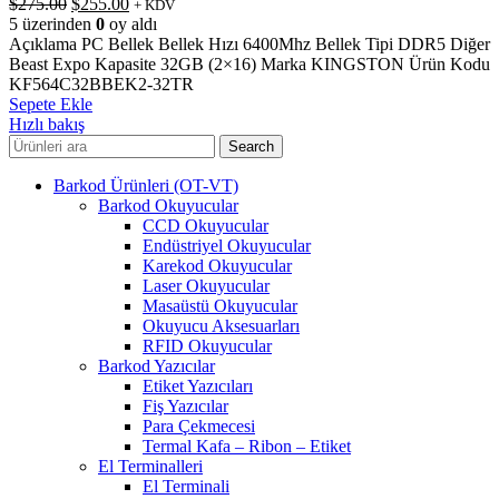
Orijinal
Şu
$
275.00
$
255.00
+ KDV
fiyat:
andaki
5 üzerinden
0
oy aldı
$275.00.
fiyat:
Açıklama PC Bellek Bellek Hızı 6400Mhz Bellek Tipi DDR5 Diğer
$255.00.
Beast Expo Kapasite 32GB (2×16) Marka KINGSTON Ürün Kodu
KF564C32BBEK2-32TR
Sepete Ekle
Hızlı bakış
Search
Barkod Ürünleri (OT-VT)
Barkod Okuyucular
CCD Okuyucular
Endüstriyel Okuyucular
Karekod Okuyucular
Laser Okuyucular
Masaüstü Okuyucular
Okuyucu Aksesuarları
RFID Okuyucular
Barkod Yazıcılar
Etiket Yazıcıları
Fiş Yazıcılar
Para Çekmecesi
Termal Kafa – Ribon – Etiket
El Terminalleri
El Terminali