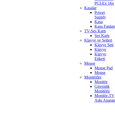
PCI-Ex 16x
Kasalar
Power
Supply
Kasa
Kasa Fanları
TV-Ses Kartı
Ses Kartı
Klavye ve Setleri
Klavye Seti
Klavye
Klavye
Etiketi
Mouse
Mouse Pad
Mouse
Monitörler
Monitör
Güvenlik
Monitörü
Monitör-TV
Askı Aparatı