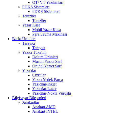
OT/ VT Yazılımları
PDKS Sistemleri
PDKS Sistemleri
Teraziler
Teraziler
Yazar Kasa
Mobil Yazar Kasa
Para Sayma Makinası
Baskı Ürünleri
Tarayıcı
Tarayıcı
Yazıcı Tüketim
Dolum Ürünleri
Muadil Yazıcı Sarf
Orjinal Yazıcı Sarf
Yazıcılar
Çiziciler
Yazıcı Yedek Parça
Yazıcılar-Inkjet
Yazıcılar-Lazer
Yazıcılar-Nokta Vuruşlu
Bilgisayar Bileşenleri
Anakartlar
Anakart AMD
Anakart INTEL