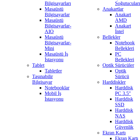
Bilgisayarları
Soğutucuları
Masaüstü
Anakartlar
Bilgisayarlar
Anakart
Masaüstü
AMD
Bilgisayarlar-
Anakart
AIO
İntel
Masaüstü
Bellekler
Bilgisayarlar-
Notebook
Mini
Bellekleri
Masaüstü İş
PC
İstasyonu
Bellekleri
Tablet
Optik Sürücüler
Tabletler
Optik
Taşınabilir
Sürücü
Bilgisayar
Harddiskler
Notebooklar
Harddisk
Mobil İş
PC 3.5"
İstasyonu
Harddisk
SSD
Harddisk
NAS
Harddisk
Güvenlik
Ekran Kartı
Ekran Kartı