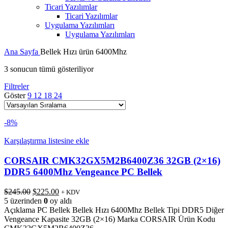
Ticari Yazılımlar
Ticari Yazılımlar
Uygulama Yazılımları
Uygulama Yazılımları
Ana Sayfa
Bellek Hızı ürün
6400Mhz
3 sonucun tümü gösteriliyor
Filtreler
Göster
9
12
18
24
-8%
Karşılaştırma listesine ekle
CORSAIR CMK32GX5M2B6400Z36 32GB (2×16)
DDR5 6400Mhz Vengeance PC Bellek
Orijinal
Şu
$
245.00
$
225.00
+ KDV
fiyat:
andaki
5 üzerinden
0
oy aldı
$245.00.
fiyat:
Açıklama PC Bellek Bellek Hızı 6400Mhz Bellek Tipi DDR5 Diğer
$225.00.
Vengeance Kapasite 32GB (2×16) Marka CORSAIR Ürün Kodu