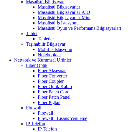
Masaüstü Bilgisayar
Masaüstü Bilgisayarlar
Masaüstü Bilgisayarlar-AIO
Masaüstü Bilgisayarlar-Mini
Masaüstü İş İstasyonu
Masaüstü Oyun ve Performans Bilgisayarları
Tablet
Tabletler
Taşınabilir Bilgisayar
Mobil İş İstasyonu
Notebooklar
Network ve Kurumsal Ürünler
Fiber Optik
Fiber Aksesuar
Fiber Converter
Fiber Coupler
Fiber Optik Kablo
Fiber Patch Cord
Fiber Patch Panel
Fiber Pigtail
Firewall
Firewall
Firewall - Lisans Yenileme
IP Telefon
IP Telefon