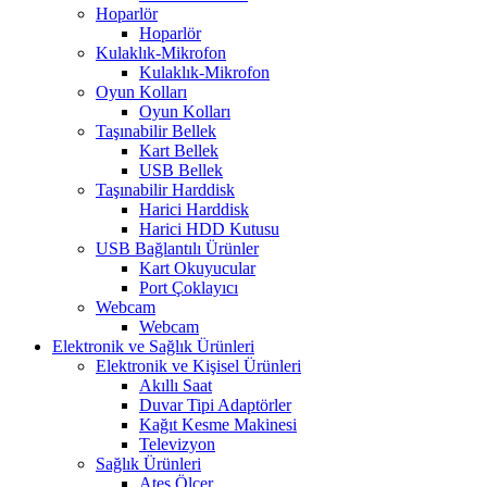
Hoparlör
Hoparlör
Kulaklık-Mikrofon
Kulaklık-Mikrofon
Oyun Kolları
Oyun Kolları
Taşınabilir Bellek
Kart Bellek
USB Bellek
Taşınabilir Harddisk
Harici Harddisk
Harici HDD Kutusu
USB Bağlantılı Ürünler
Kart Okuyucular
Port Çoklayıcı
Webcam
Webcam
Elektronik ve Sağlık Ürünleri
Elektronik ve Kişisel Ürünleri
Akıllı Saat
Duvar Tipi Adaptörler
Kağıt Kesme Makinesi
Televizyon
Sağlık Ürünleri
Ateş Ölçer