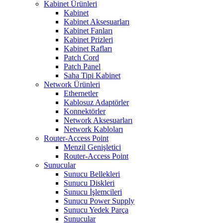
Kabinet Ürünleri
Kabinet
Kabinet Aksesuarları
Kabinet Fanları
Kabinet Prizleri
Kabinet Rafları
Patch Cord
Patch Panel
Saha Tipi Kabinet
Network Ürünleri
Ethernetler
Kablosuz Adaptörler
Konnektörler
Network Aksesuarları
Network Kabloları
Router-Access Point
Menzil Genişletici
Router-Access Point
Sunucular
Sunucu Bellekleri
Sunucu Diskleri
Sunucu İşlemcileri
Sunucu Power Supply
Sunucu Yedek Parça
Sunucular