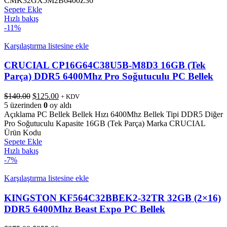
CMK32GX5M2B6400Z36
Sepete Ekle
Hızlı bakış
-11%
Karşılaştırma listesine ekle
CRUCIAL CP16G64C38U5B-M8D3 16GB (Tek
Parça) DDR5 6400Mhz Pro Soğutuculu PC Bellek
Orijinal
Şu
$
140.00
$
125.00
+ KDV
fiyat:
andaki
5 üzerinden
0
oy aldı
$140.00.
fiyat:
Açıklama PC Bellek Bellek Hızı 6400Mhz Bellek Tipi DDR5 Diğer
$125.00.
Pro Soğutuculu Kapasite 16GB (Tek Parça) Marka CRUCIAL
Ürün Kodu
Sepete Ekle
Hızlı bakış
-7%
Karşılaştırma listesine ekle
KINGSTON KF564C32BBEK2-32TR 32GB (2×16)
DDR5 6400Mhz Beast Expo PC Bellek