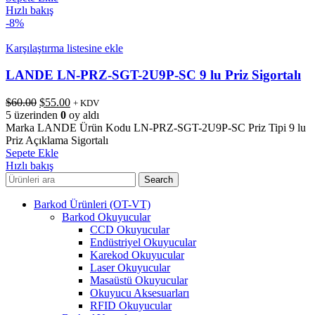
Hızlı bakış
-8%
Karşılaştırma listesine ekle
LANDE LN-PRZ-SGT-2U9P-SC 9 lu Priz Sigortalı
Orijinal
Şu
$
60.00
$
55.00
+ KDV
fiyat:
andaki
5 üzerinden
0
oy aldı
$60.00.
fiyat:
Marka LANDE Ürün Kodu LN-PRZ-SGT-2U9P-SC Priz Tipi 9 lu
$55.00.
Priz Açıklama Sigortalı
Sepete Ekle
Hızlı bakış
Search
Barkod Ürünleri (OT-VT)
Barkod Okuyucular
CCD Okuyucular
Endüstriyel Okuyucular
Karekod Okuyucular
Laser Okuyucular
Masaüstü Okuyucular
Okuyucu Aksesuarları
RFID Okuyucular