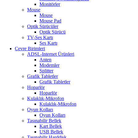
Monitörler
Mouse
Mouse
Mouse Pad
Optik Sürücüler
Optik Sürücü
TV-Ses Kartı
Ses Kartı
Çevre Birimleri
ADSL-Internet Ürünleri
Anten
Modemler
Splitter
Grafik Tabletler
Grafik Tabletler
Hoparlör
Hoparlör
Kulaklık-Mikrofon
Kulaklık-Mikrofon
Oyun Kolları
Oyun Kolları
Taşınabilir Bellek
Kart Bellek
USB Bellek
Taşınabilir Harddisk