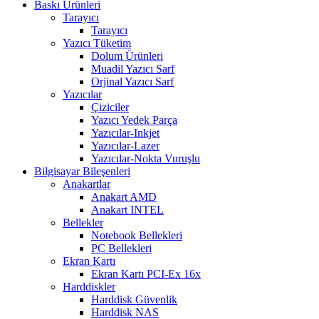
Baskı Ürünleri
Tarayıcı
Tarayıcı
Yazıcı Tüketim
Dolum Ürünleri
Muadil Yazıcı Sarf
Orjinal Yazıcı Sarf
Yazıcılar
Çiziciler
Yazıcı Yedek Parça
Yazıcılar-Inkjet
Yazıcılar-Lazer
Yazıcılar-Nokta Vuruşlu
Bilgisayar Bileşenleri
Anakartlar
Anakart AMD
Anakart INTEL
Bellekler
Notebook Bellekleri
PC Bellekleri
Ekran Kartı
Ekran Kartı PCI-Ex 16x
Harddiskler
Harddisk Güvenlik
Harddisk NAS