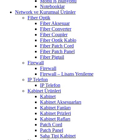
Mobil İş İstasyonu
Notebooklar
Network ve Kurumsal Ürünler
Fiber Optik
Fiber Aksesuar
Fiber Converter
Fiber Coupler
Fiber Optik Kablo
Fiber Patch Cord
Fiber Patch Panel
Fiber Pigtail
Firewall
Firewall
Firewall – Lisans Yenileme
IP Telefon
IP Telefon
Kabinet Ürünleri
Kabinet
Kabinet Aksesuarları
Kabinet Fanları
Kabinet Prizleri
Kabinet Rafları
Patch Cord
Patch Panel
Saha Tipi Kabinet