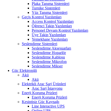
Plaka Tanıma Sistemleri
Turnike Sistemleri
Yüz Tanıma Sistemleri
Geçiş Kontrol Yazılımları
Access Kontrol Yazılımları
Öğrenci Takip Yazılımları
Personel Devam Kontrol Yazılımları
Üye Takip Yazılımları
Yemekhane Yazılımları
Seslendirme Sistemleri
Seslendirme Aksesuarları
Seslendirme Hoparlör
Seslendirme Kablosu
Seslendirme Mikrofon
Seslendirme Mikser
Güç Elektroniği
Akü
Akü
Elektrikli Araç Şarj Ürünleri
Araç Şarj İstasyonu
Enerji Koruma Prizleri
Enerji Koruma Prizleri
Kesintisiz Güç Kaynağı
Line Interactive UPS
Online UPS