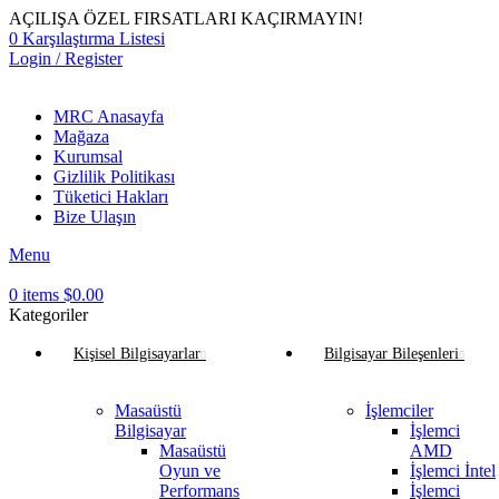
AÇILIŞA ÖZEL FIRSATLARI KAÇIRMAYIN!
0
Karşılaştırma Listesi
Login / Register
MRC Anasayfa
Mağaza
Kurumsal
Gizlilik Politikası
Tüketici Hakları
Bize Ulaşın
Menu
0
items
$
0.00
Kategoriler
Kişisel Bilgisayarlar
Bilgisayar Bileşenleri
Masaüstü
İşlemciler
Bilgisayar
İşlemci
Masaüstü
AMD
Oyun ve
İşlemci İntel
Performans
İşlemci