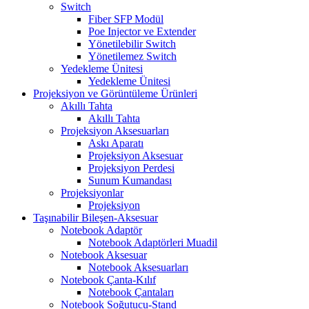
Switch
Fiber SFP Modül
Poe Injector ve Extender
Yönetilebilir Switch
Yönetilemez Switch
Yedekleme Ünitesi
Yedekleme Ünitesi
Projeksiyon ve Görüntüleme Ürünleri
Akıllı Tahta
Akıllı Tahta
Projeksiyon Aksesuarları
Askı Aparatı
Projeksiyon Aksesuar
Projeksiyon Perdesi
Sunum Kumandası
Projeksiyonlar
Projeksiyon
Taşınabilir Bileşen-Aksesuar
Notebook Adaptör
Notebook Adaptörleri Muadil
Notebook Aksesuar
Notebook Aksesuarları
Notebook Çanta-Kılıf
Notebook Çantaları
Notebook Soğutucu-Stand