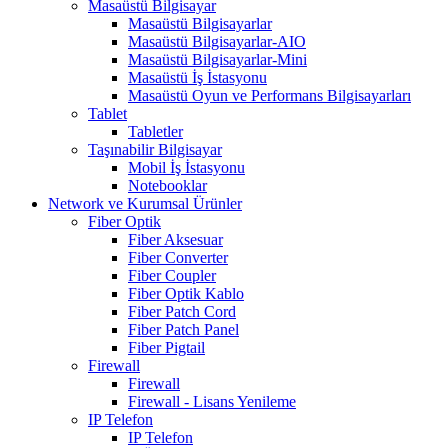
Masaüstü Bilgisayar
Masaüstü Bilgisayarlar
Masaüstü Bilgisayarlar-AIO
Masaüstü Bilgisayarlar-Mini
Masaüstü İş İstasyonu
Masaüstü Oyun ve Performans Bilgisayarları
Tablet
Tabletler
Taşınabilir Bilgisayar
Mobil İş İstasyonu
Notebooklar
Network ve Kurumsal Ürünler
Fiber Optik
Fiber Aksesuar
Fiber Converter
Fiber Coupler
Fiber Optik Kablo
Fiber Patch Cord
Fiber Patch Panel
Fiber Pigtail
Firewall
Firewall
Firewall - Lisans Yenileme
IP Telefon
IP Telefon