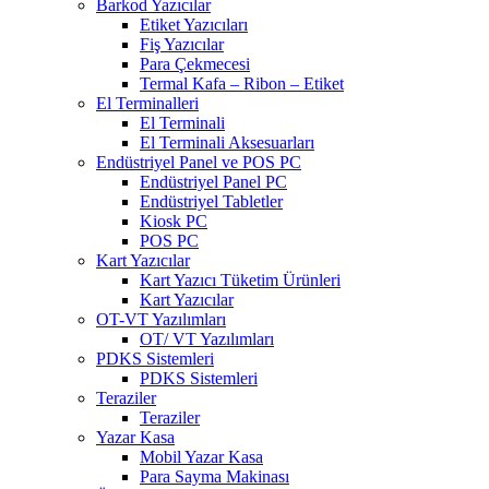
Barkod Yazıcılar
Etiket Yazıcıları
Fiş Yazıcılar
Para Çekmecesi
Termal Kafa – Ribon – Etiket
El Terminalleri
El Terminali
El Terminali Aksesuarları
Endüstriyel Panel ve POS PC
Endüstriyel Panel PC
Endüstriyel Tabletler
Kiosk PC
POS PC
Kart Yazıcılar
Kart Yazıcı Tüketim Ürünleri
Kart Yazıcılar
OT-VT Yazılımları
OT/ VT Yazılımları
PDKS Sistemleri
PDKS Sistemleri
Teraziler
Teraziler
Yazar Kasa
Mobil Yazar Kasa
Para Sayma Makinası