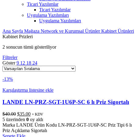
Ticari Yazılımlar
Ticari Yazılımlar
Uygulama Yazılımları
Uygulama Yazılımları
Ana Sayfa
Mağaza
Network ve Kurumsal Ürünler
Kabinet Ürünleri
Kabinet Prizleri
2 sonucun tümü gösteriliyor
Filtreler
Göster
9
12
18
24
-13%
Karşılaştırma listesine ekle
LANDE LN-PRZ-SGT-1U6P-SC 6 lı Priz Sigortalı
Orijinal
Şu
$
40.00
$
35.00
+ KDV
fiyat:
andaki
5 üzerinden
0
oy aldı
$40.00.
fiyat:
Marka LANDE Ürün Kodu LN-PRZ-SGT-1U6P-SC Priz Tipi 6 lı
$35.00.
Priz Açıklama Sigortalı
Sepete Ekle