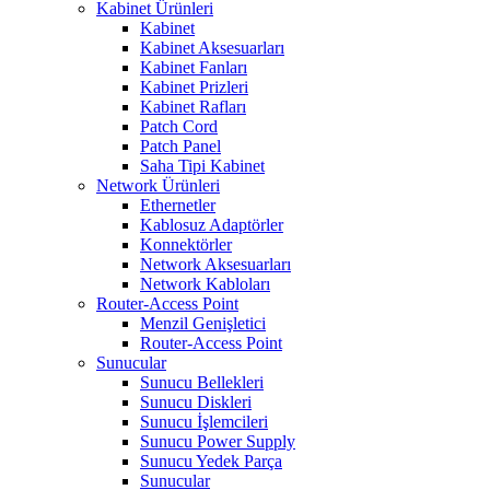
Kabinet Ürünleri
Kabinet
Kabinet Aksesuarları
Kabinet Fanları
Kabinet Prizleri
Kabinet Rafları
Patch Cord
Patch Panel
Saha Tipi Kabinet
Network Ürünleri
Ethernetler
Kablosuz Adaptörler
Konnektörler
Network Aksesuarları
Network Kabloları
Router-Access Point
Menzil Genişletici
Router-Access Point
Sunucular
Sunucu Bellekleri
Sunucu Diskleri
Sunucu İşlemcileri
Sunucu Power Supply
Sunucu Yedek Parça
Sunucular