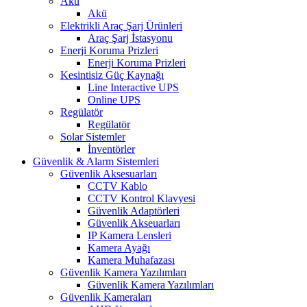
Akü
Akü
Elektrikli Araç Şarj Ürünleri
Araç Şarj İstasyonu
Enerji Koruma Prizleri
Enerji Koruma Prizleri
Kesintisiz Güç Kaynağı
Line Interactive UPS
Online UPS
Regülatör
Regülatör
Solar Sistemler
İnventörler
Güvenlik & Alarm Sistemleri
Güvenlik Aksesuarları
CCTV Kablo
CCTV Kontrol Klavyesi
Güvenlik Adaptörleri
Güvenlik Akseuarları
IP Kamera Lensleri
Kamera Ayağı
Kamera Muhafazası
Güvenlik Kamera Yazılımları
Güvenlik Kamera Yazılımları
Güvenlik Kameraları