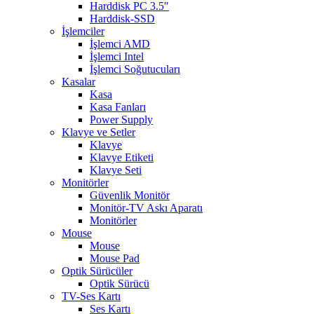
Harddisk PC 3.5″
Harddisk-SSD
İşlemciler
İşlemci AMD
İşlemci Intel
İşlemci Soğutucuları
Kasalar
Kasa
Kasa Fanları
Power Supply
Klavye ve Setler
Klavye
Klavye Etiketi
Klavye Seti
Monitörler
Güvenlik Monitör
Monitör-TV Askı Aparatı
Monitörler
Mouse
Mouse
Mouse Pad
Optik Sürücüler
Optik Sürücü
TV-Ses Kartı
Ses Kartı