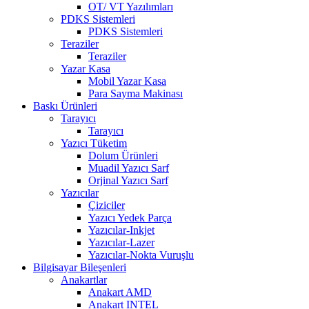
OT/ VT Yazılımları
PDKS Sistemleri
PDKS Sistemleri
Teraziler
Teraziler
Yazar Kasa
Mobil Yazar Kasa
Para Sayma Makinası
Baskı Ürünleri
Tarayıcı
Tarayıcı
Yazıcı Tüketim
Dolum Ürünleri
Muadil Yazıcı Sarf
Orjinal Yazıcı Sarf
Yazıcılar
Çiziciler
Yazıcı Yedek Parça
Yazıcılar-Inkjet
Yazıcılar-Lazer
Yazıcılar-Nokta Vuruşlu
Bilgisayar Bileşenleri
Anakartlar
Anakart AMD
Anakart INTEL