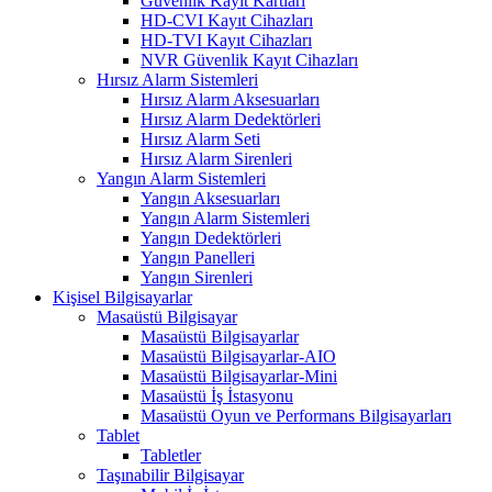
Güvenlik Kayıt Kartları
HD-CVI Kayıt Cihazları
HD-TVI Kayıt Cihazları
NVR Güvenlik Kayıt Cihazları
Hırsız Alarm Sistemleri
Hırsız Alarm Aksesuarları
Hırsız Alarm Dedektörleri
Hırsız Alarm Seti
Hırsız Alarm Sirenleri
Yangın Alarm Sistemleri
Yangın Aksesuarları
Yangın Alarm Sistemleri
Yangın Dedektörleri
Yangın Panelleri
Yangın Sirenleri
Kişisel Bilgisayarlar
Masaüstü Bilgisayar
Masaüstü Bilgisayarlar
Masaüstü Bilgisayarlar-AIO
Masaüstü Bilgisayarlar-Mini
Masaüstü İş İstasyonu
Masaüstü Oyun ve Performans Bilgisayarları
Tablet
Tabletler
Taşınabilir Bilgisayar