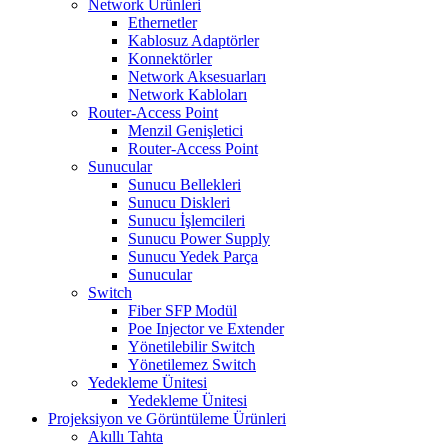
Network Ürünleri
Ethernetler
Kablosuz Adaptörler
Konnektörler
Network Aksesuarları
Network Kabloları
Router-Access Point
Menzil Genişletici
Router-Access Point
Sunucular
Sunucu Bellekleri
Sunucu Diskleri
Sunucu İşlemcileri
Sunucu Power Supply
Sunucu Yedek Parça
Sunucular
Switch
Fiber SFP Modül
Poe Injector ve Extender
Yönetilebilir Switch
Yönetilemez Switch
Yedekleme Ünitesi
Yedekleme Ünitesi
Projeksiyon ve Görüntüleme Ürünleri
Akıllı Tahta