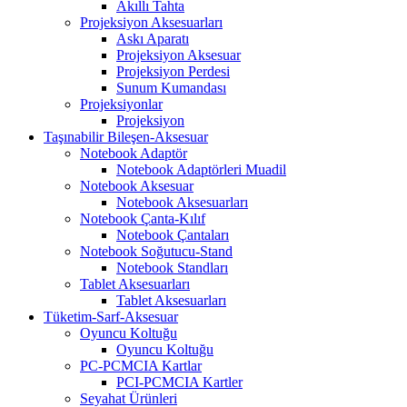
Akıllı Tahta
Projeksiyon Aksesuarları
Askı Aparatı
Projeksiyon Aksesuar
Projeksiyon Perdesi
Sunum Kumandası
Projeksiyonlar
Projeksiyon
Taşınabilir Bileşen-Aksesuar
Notebook Adaptör
Notebook Adaptörleri Muadil
Notebook Aksesuar
Notebook Aksesuarları
Notebook Çanta-Kılıf
Notebook Çantaları
Notebook Soğutucu-Stand
Notebook Standları
Tablet Aksesuarları
Tablet Aksesuarları
Tüketim-Sarf-Aksesuar
Oyuncu Koltuğu
Oyuncu Koltuğu
PC-PCMCIA Kartlar
PCI-PCMCIA Kartler
Seyahat Ürünleri