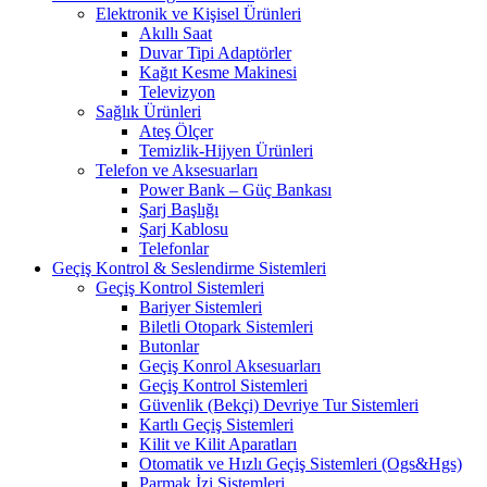
Elektronik ve Kişisel Ürünleri
Akıllı Saat
Duvar Tipi Adaptörler
Kağıt Kesme Makinesi
Televizyon
Sağlık Ürünleri
Ateş Ölçer
Temizlik-Hijyen Ürünleri
Telefon ve Aksesuarları
Power Bank – Güç Bankası
Şarj Başlığı
Şarj Kablosu
Telefonlar
Geçiş Kontrol & Seslendirme Sistemleri
Geçiş Kontrol Sistemleri
Bariyer Sistemleri
Biletli Otopark Sistemleri
Butonlar
Geçiş Konrol Aksesuarları
Geçiş Kontrol Sistemleri
Güvenlik (Bekçi) Devriye Tur Sistemleri
Kartlı Geçiş Sistemleri
Kilit ve Kilit Aparatları
Otomatik ve Hızlı Geçiş Sistemleri (Ogs&Hgs)
Parmak İzi Sistemleri