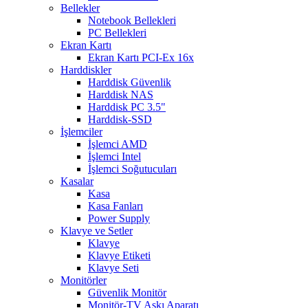
Bellekler
Notebook Bellekleri
PC Bellekleri
Ekran Kartı
Ekran Kartı PCI-Ex 16x
Harddiskler
Harddisk Güvenlik
Harddisk NAS
Harddisk PC 3.5"
Harddisk-SSD
İşlemciler
İşlemci AMD
İşlemci Intel
İşlemci Soğutucuları
Kasalar
Kasa
Kasa Fanları
Power Supply
Klavye ve Setler
Klavye
Klavye Etiketi
Klavye Seti
Monitörler
Güvenlik Monitör
Monitör-TV Askı Aparatı