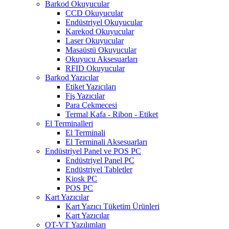
Barkod Okuyucular
CCD Okuyucular
Endüstriyel Okuyucular
Karekod Okuyucular
Laser Okuyucular
Masaüstü Okuyucular
Okuyucu Aksesuarları
RFID Okuyucular
Barkod Yazıcılar
Etiket Yazıcıları
Fiş Yazıcılar
Para Çekmecesi
Termal Kafa - Ribon - Etiket
El Terminalleri
El Terminali
El Terminali Aksesuarları
Endüstriyel Panel ve POS PC
Endüstriyel Panel PC
Endüstriyel Tabletler
Kiosk PC
POS PC
Kart Yazıcılar
Kart Yazıcı Tüketim Ürünleri
Kart Yazıcılar
OT-VT Yazılımları