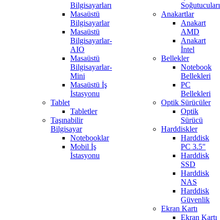
Bilgisayarları
Soğutucuları
Masaüstü
Anakartlar
Bilgisayarlar
Anakart
Masaüstü
AMD
Bilgisayarlar-
Anakart
AIO
İntel
Masaüstü
Bellekler
Bilgisayarlar-
Notebook
Mini
Bellekleri
Masaüstü İş
PC
İstasyonu
Bellekleri
Tablet
Optik Sürücüler
Tabletler
Optik
Taşınabilir
Sürücü
Bilgisayar
Harddiskler
Notebooklar
Harddisk
Mobil İş
PC 3.5"
İstasyonu
Harddisk
SSD
Harddisk
NAS
Harddisk
Güvenlik
Ekran Kartı
Ekran Kartı