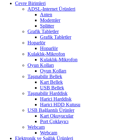
Çevre Birimleri
ADSL-Internet Ürünleri
Anten
Modemler
Splitter
Grafik Tabletler
Grafik Tabletler
Hoparlör
Hoparlör
Kulaklık-Mikrofon
Kulaklık-Mikrofon
Oyun Kolları
Oyun Kolları
Taşınabilir Bellek
Kart Bellek
USB Bellek
Taşınabilir Harddisk
Harici Harddisk
Harici HDD Kutusu
USB Bağlantılı Ürünler
Kart Okuyucular
Port Çoklayıcı
Webcam
Webcam
Elektronik ve Sağlık Ürünleri