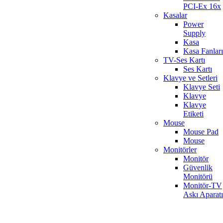
PCI-Ex 16x
Kasalar
Power
Supply
Kasa
Kasa Fanları
TV-Ses Kartı
Ses Kartı
Klavye ve Setleri
Klavye Seti
Klavye
Klavye
Etiketi
Mouse
Mouse Pad
Mouse
Monitörler
Monitör
Güvenlik
Monitörü
Monitör-TV
Askı Aparatı