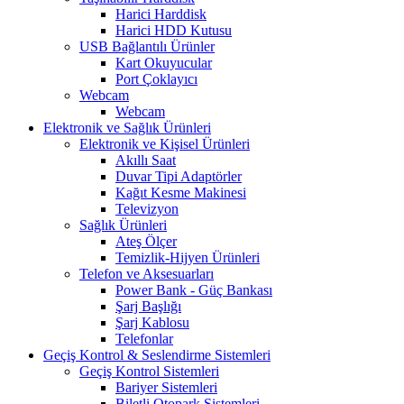
Harici Harddisk
Harici HDD Kutusu
USB Bağlantılı Ürünler
Kart Okuyucular
Port Çoklayıcı
Webcam
Webcam
Elektronik ve Sağlık Ürünleri
Elektronik ve Kişisel Ürünleri
Akıllı Saat
Duvar Tipi Adaptörler
Kağıt Kesme Makinesi
Televizyon
Sağlık Ürünleri
Ateş Ölçer
Temizlik-Hijyen Ürünleri
Telefon ve Aksesuarları
Power Bank - Güç Bankası
Şarj Başlığı
Şarj Kablosu
Telefonlar
Geçiş Kontrol & Seslendirme Sistemleri
Geçiş Kontrol Sistemleri
Bariyer Sistemleri
Biletli Otopark Sistemleri