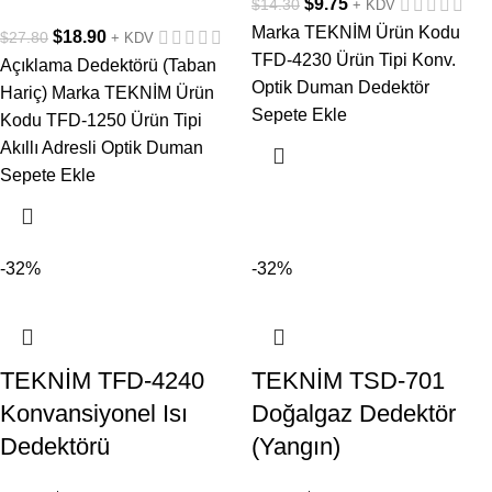
$
9.75
$
14.30
+ KDV
Marka TEKNİM Ürün Kodu
$
18.90
$
27.80
+ KDV
TFD-4230 Ürün Tipi Konv.
Açıklama Dedektörü (Taban
Optik Duman Dedektör
Hariç) Marka TEKNİM Ürün
Sepete Ekle
Kodu TFD-1250 Ürün Tipi
Akıllı Adresli Optik Duman
Sepete Ekle
-32%
-32%
TEKNİM TFD-4240
TEKNİM TSD-701
Konvansiyonel Isı
Doğalgaz Dedektör
Dedektörü
(Yangın)