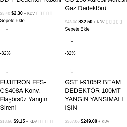
Gaz Dedektörü
$
2.30
$
3.40
+ KDV
Sepete Ekle
$
32.50
$
48.00
+ KDV
Sepete Ekle
-32%
-32%
FUJITRON FFS-
GST I-9105R BEAM
CS408A Konv.
DEDEKTÖR 100MT
Flaşörsüz Yangın
YANGIN YANSIMALI
Sireni
IŞIN
$
9.15
$
249.00
$
13.50
$
367.00
+ KDV
+ KDV