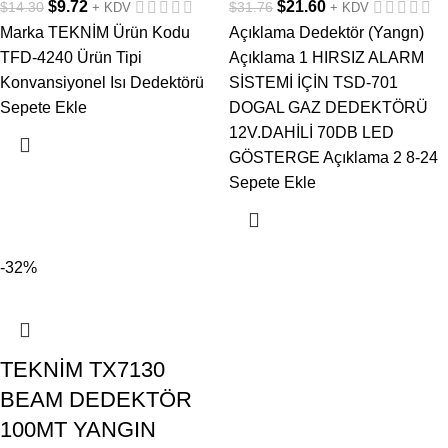
$
9.72
$
21.60
$
14.30
$
31.76
+ KDV
+ KDV
Marka TEKNİM Ürün Kodu
Açıklama Dedektör (Yangn)
TFD-4240 Ürün Tipi
Açıklama 1 HIRSIZ ALARM
Konvansiyonel Isı Dedektörü
SİSTEMİ İÇİN TSD-701
Sepete Ekle
DOGAL GAZ DEDEKTÖRÜ
12V.DAHİLİ 70DB LED
GÖSTERGE Açıklama 2 8-24
Sepete Ekle
-32%
TEKNİM TX7130
BEAM DEDEKTÖR
100MT YANGIN