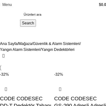
Menu
$
0.
Search
Yangın Dedektörleri
Ana Sayfa
Mağaza
Güvenlik & Alarm Sistemleri
Yangın Alarm Sistemleri
Yangın Dedektörleri
-32%
-32%
CODE CODESEC
CODE CODESEC
DD-T Dedektör Tabanı
GS-290 Adresli Adresli