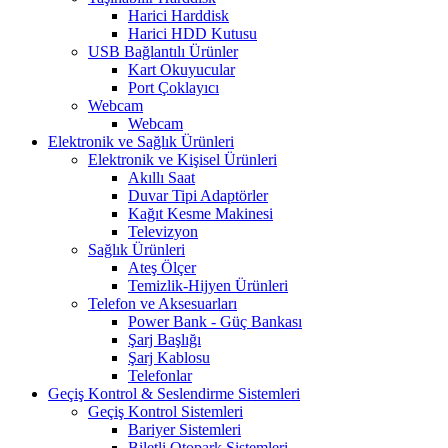
Harici Harddisk
Harici HDD Kutusu
USB Bağlantılı Ürünler
Kart Okuyucular
Port Çoklayıcı
Webcam
Webcam
Elektronik ve Sağlık Ürünleri
Elektronik ve Kişisel Ürünleri
Akıllı Saat
Duvar Tipi Adaptörler
Kağıt Kesme Makinesi
Televizyon
Sağlık Ürünleri
Ateş Ölçer
Temizlik-Hijyen Ürünleri
Telefon ve Aksesuarları
Power Bank - Güç Bankası
Şarj Başlığı
Şarj Kablosu
Telefonlar
Geçiş Kontrol & Seslendirme Sistemleri
Geçiş Kontrol Sistemleri
Bariyer Sistemleri
Biletli Otopark Sistemleri