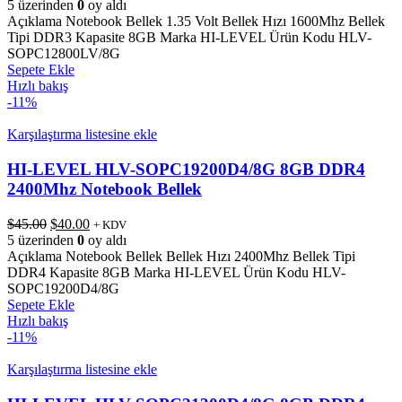
fiyat:
andaki
5 üzerinden
0
oy aldı
$25.00.
fiyat:
Açıklama Notebook Bellek 1.35 Volt Bellek Hızı 1600Mhz Bellek
$20.00.
Tipi DDR3 Kapasite 8GB Marka HI-LEVEL Ürün Kodu HLV-
SOPC12800LV/8G
Sepete Ekle
Hızlı bakış
-11%
Karşılaştırma listesine ekle
HI-LEVEL HLV-SOPC19200D4/8G 8GB DDR4
2400Mhz Notebook Bellek
Orijinal
Şu
$
45.00
$
40.00
+ KDV
fiyat:
andaki
5 üzerinden
0
oy aldı
$45.00.
fiyat:
Açıklama Notebook Bellek Bellek Hızı 2400Mhz Bellek Tipi
$40.00.
DDR4 Kapasite 8GB Marka HI-LEVEL Ürün Kodu HLV-
SOPC19200D4/8G
Sepete Ekle
Hızlı bakış
-11%
Karşılaştırma listesine ekle