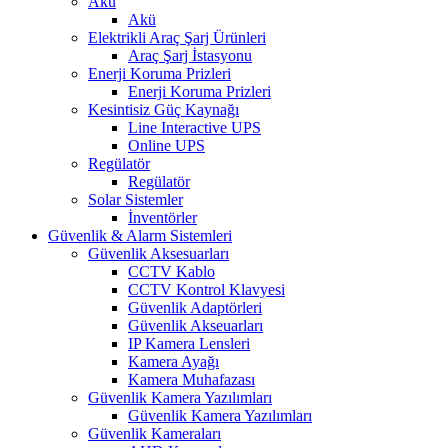
Akü
Akü
Elektrikli Araç Şarj Ürünleri
Araç Şarj İstasyonu
Enerji Koruma Prizleri
Enerji Koruma Prizleri
Kesintisiz Güç Kaynağı
Line Interactive UPS
Online UPS
Regülatör
Regülatör
Solar Sistemler
İnventörler
Güvenlik & Alarm Sistemleri
Güvenlik Aksesuarları
CCTV Kablo
CCTV Kontrol Klavyesi
Güvenlik Adaptörleri
Güvenlik Akseuarları
IP Kamera Lensleri
Kamera Ayağı
Kamera Muhafazası
Güvenlik Kamera Yazılımları
Güvenlik Kamera Yazılımları
Güvenlik Kameraları