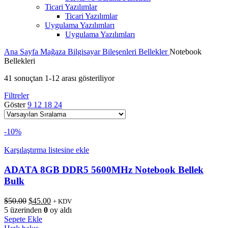
Ticari Yazılımlar
Ticari Yazılımlar
Uygulama Yazılımları
Uygulama Yazılımları
Ana Sayfa
Mağaza
Bilgisayar Bileşenleri
Bellekler
Notebook
Bellekleri
41 sonuçtan 1-12 arası gösteriliyor
Filtreler
Göster
9
12
18
24
-10%
Karşılaştırma listesine ekle
ADATA 8GB DDR5 5600MHz Notebook Bellek
Bulk
Orijinal
Şu
$
50.00
$
45.00
+ KDV
fiyat:
andaki
5 üzerinden
0
oy aldı
$50.00.
fiyat:
Sepete Ekle
$45.00.