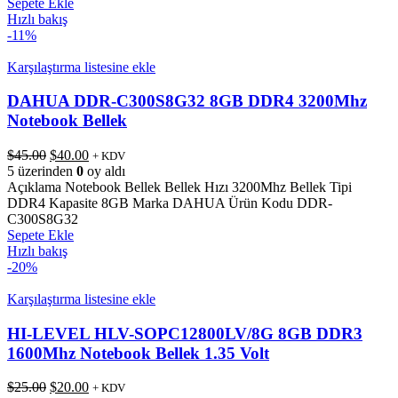
Sepete Ekle
Hızlı bakış
-11%
Karşılaştırma listesine ekle
DAHUA DDR-C300S8G32 8GB DDR4 3200Mhz
Notebook Bellek
Orijinal
Şu
$
45.00
$
40.00
+ KDV
fiyat:
andaki
5 üzerinden
0
oy aldı
$45.00.
fiyat:
Açıklama Notebook Bellek Bellek Hızı 3200Mhz Bellek Tipi
$40.00.
DDR4 Kapasite 8GB Marka DAHUA Ürün Kodu DDR-
C300S8G32
Sepete Ekle
Hızlı bakış
-20%
Karşılaştırma listesine ekle
HI-LEVEL HLV-SOPC12800LV/8G 8GB DDR3
1600Mhz Notebook Bellek 1.35 Volt
Orijinal
Şu
$
25.00
$
20.00
+ KDV