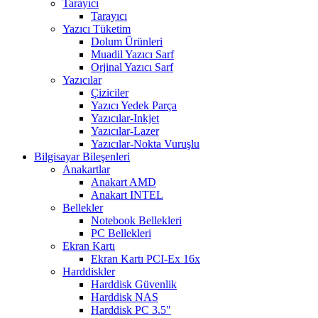
Tarayıcı
Tarayıcı
Yazıcı Tüketim
Dolum Ürünleri
Muadil Yazıcı Sarf
Orjinal Yazıcı Sarf
Yazıcılar
Çiziciler
Yazıcı Yedek Parça
Yazıcılar-Inkjet
Yazıcılar-Lazer
Yazıcılar-Nokta Vuruşlu
Bilgisayar Bileşenleri
Anakartlar
Anakart AMD
Anakart INTEL
Bellekler
Notebook Bellekleri
PC Bellekleri
Ekran Kartı
Ekran Kartı PCI-Ex 16x
Harddiskler
Harddisk Güvenlik
Harddisk NAS
Harddisk PC 3.5″