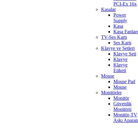
PCI-Ex 16x
Kasalar
Power
Supply
Kasa
Kasa Fanları
TV-Ses Kartı
Ses Kartı
Klavye ve Setleri
Klavye Seti
Klavye
Klavye
Etiketi
Mouse
Mouse Pad
Mouse
Monitörler
Monitör
Güvenlik
Monitörü
Monitör-TV
Askı Aparatı