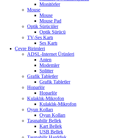
Monitörler
Mouse
Mouse
Mouse Pad
Optik Sürücüler
Optik Sürücü
TV-Ses Kartı
Ses Kartı
Çevre Birimleri
ADSL-Internet Ürünleri
Anten
Modemler
Splitter
Grafik Tabletler
Grafik Tabletler
Hoparlör
Hoparlör
Kulaklık-Mikrofon
Kulaklık-Mikrofon
Oyun Kolları
Oyun Kolları
Taşınabilir Bellek
Kart Bellek
USB Bellek
Taşınabilir Harddisk