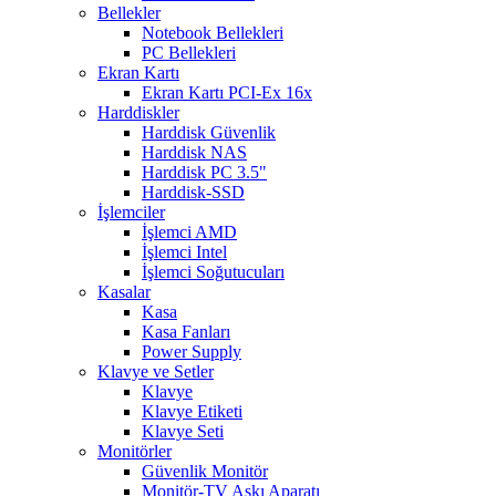
Bellekler
Notebook Bellekleri
PC Bellekleri
Ekran Kartı
Ekran Kartı PCI-Ex 16x
Harddiskler
Harddisk Güvenlik
Harddisk NAS
Harddisk PC 3.5"
Harddisk-SSD
İşlemciler
İşlemci AMD
İşlemci Intel
İşlemci Soğutucuları
Kasalar
Kasa
Kasa Fanları
Power Supply
Klavye ve Setler
Klavye
Klavye Etiketi
Klavye Seti
Monitörler
Güvenlik Monitör
Monitör-TV Askı Aparatı