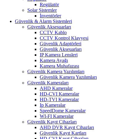
Regülatör
Solar Sistemler
İnventörler
Güvenlik & Alarm Sistemleri
Güvenlik Aksesuarları
CCTV Kablo
CCTV Kontrol Klavyesi
Güvenlik Adaptörleri
Güvenlik Akseuarları
IP Kamera Lensleri
Kamera Ayağı
Kamera Muhafazası
Güvenlik Kamera Yazılımları
Güvenlik Kamera Yazılımları
Güvenlik Kameraları
AHD Kameralar
HD-CVI Kameralar
HD-TVI Kameralar
Ip Kameralar
SpeedDome Kameralar
WI-FI Kameralar
Güvenlik Kayıt Cihazları
AHD DVR Kayıt Cihazları
Güvenlik Kayıt Kartları
HD-CVI Kayıt Cihazları