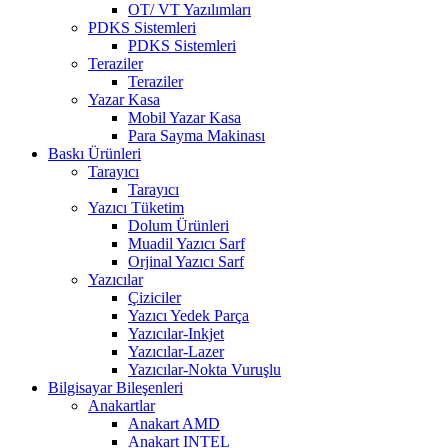
OT/ VT Yazılımları
PDKS Sistemleri
PDKS Sistemleri
Teraziler
Teraziler
Yazar Kasa
Mobil Yazar Kasa
Para Sayma Makinası
Baskı Ürünleri
Tarayıcı
Tarayıcı
Yazıcı Tüketim
Dolum Ürünleri
Muadil Yazıcı Sarf
Orjinal Yazıcı Sarf
Yazıcılar
Çiziciler
Yazıcı Yedek Parça
Yazıcılar-Inkjet
Yazıcılar-Lazer
Yazıcılar-Nokta Vuruşlu
Bilgisayar Bileşenleri
Anakartlar
Anakart AMD
Anakart INTEL