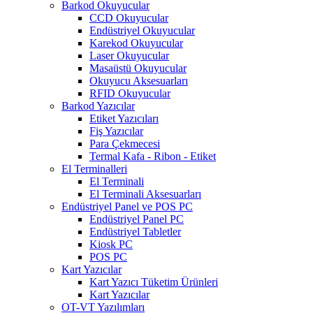
Barkod Okuyucular
CCD Okuyucular
Endüstriyel Okuyucular
Karekod Okuyucular
Laser Okuyucular
Masaüstü Okuyucular
Okuyucu Aksesuarları
RFID Okuyucular
Barkod Yazıcılar
Etiket Yazıcıları
Fiş Yazıcılar
Para Çekmecesi
Termal Kafa - Ribon - Etiket
El Terminalleri
El Terminali
El Terminali Aksesuarları
Endüstriyel Panel ve POS PC
Endüstriyel Panel PC
Endüstriyel Tabletler
Kiosk PC
POS PC
Kart Yazıcılar
Kart Yazıcı Tüketim Ürünleri
Kart Yazıcılar
OT-VT Yazılımları