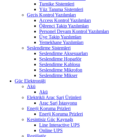
Turnike Sistemleri
Yüz Tanıma Sistemleri
Geçiş Kontrol Yazılımları
Access Kontrol Yazılımları
Öğrenci Takip Yazılımları
Personel Devam Kontrol Yazılımları
Üye Takip Yazılımları
Yemekhane Yazılımları
Seslendirme Sistemleri
Seslendirme Aksesuarları
Seslendirme Hoparlör
Seslendirme Kablosu
Seslendirme Mikrofon
Seslendirme Mikser
Güç Elektroniği
Akü
Akü
Elektrikli Araç Şarj Ürünleri
Araç Şarj İstasyonu
Enerji Koruma Prizleri
Enerji Koruma Prizleri
Kesintisiz Güç Kaynağı
Line Interactive UPS
Online UPS
Regülatör