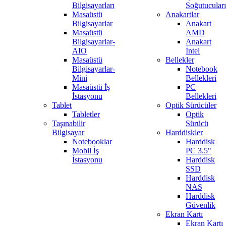
Bilgisayarları
Soğutucuları
Masaüstü
Anakartlar
Bilgisayarlar
Anakart
Masaüstü
AMD
Bilgisayarlar-
Anakart
AIO
İntel
Masaüstü
Bellekler
Bilgisayarlar-
Notebook
Mini
Bellekleri
Masaüstü İş
PC
İstasyonu
Bellekleri
Tablet
Optik Sürücüler
Tabletler
Optik
Taşınabilir
Sürücü
Bilgisayar
Harddiskler
Notebooklar
Harddisk
Mobil İş
PC 3.5"
İstasyonu
Harddisk
SSD
Harddisk
NAS
Harddisk
Güvenlik
Ekran Kartı
Ekran Kartı