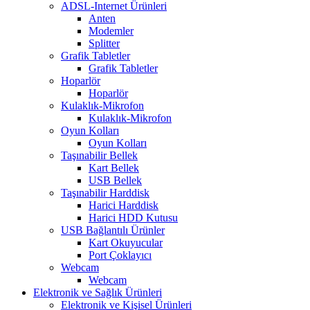
ADSL-Internet Ürünleri
Anten
Modemler
Splitter
Grafik Tabletler
Grafik Tabletler
Hoparlör
Hoparlör
Kulaklık-Mikrofon
Kulaklık-Mikrofon
Oyun Kolları
Oyun Kolları
Taşınabilir Bellek
Kart Bellek
USB Bellek
Taşınabilir Harddisk
Harici Harddisk
Harici HDD Kutusu
USB Bağlantılı Ürünler
Kart Okuyucular
Port Çoklayıcı
Webcam
Webcam
Elektronik ve Sağlık Ürünleri
Elektronik ve Kişisel Ürünleri