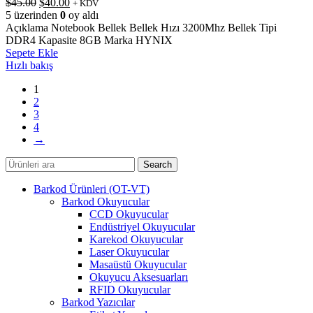
Orijinal
Şu
$
45.00
$
40.00
+ KDV
fiyat:
andaki
5 üzerinden
0
oy aldı
$45.00.
fiyat:
Açıklama Notebook Bellek Bellek Hızı 3200Mhz Bellek Tipi
$40.00.
DDR4 Kapasite 8GB Marka HYNIX
Sepete Ekle
Hızlı bakış
1
2
3
4
→
Search
Barkod Ürünleri (OT-VT)
Barkod Okuyucular
CCD Okuyucular
Endüstriyel Okuyucular
Karekod Okuyucular
Laser Okuyucular
Masaüstü Okuyucular
Okuyucu Aksesuarları
RFID Okuyucular
Barkod Yazıcılar