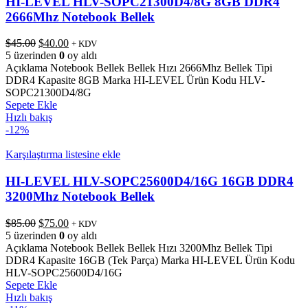
HI-LEVEL HLV-SOPC21300D4/8G 8GB DDR4
2666Mhz Notebook Bellek
Orijinal
Şu
$
45.00
$
40.00
+ KDV
fiyat:
andaki
5 üzerinden
0
oy aldı
$45.00.
fiyat:
Açıklama Notebook Bellek Bellek Hızı 2666Mhz Bellek Tipi
$40.00.
DDR4 Kapasite 8GB Marka HI-LEVEL Ürün Kodu HLV-
SOPC21300D4/8G
Sepete Ekle
Hızlı bakış
-12%
Karşılaştırma listesine ekle
HI-LEVEL HLV-SOPC25600D4/16G 16GB DDR4
3200Mhz Notebook Bellek
Orijinal
Şu
$
85.00
$
75.00
+ KDV
fiyat:
andaki
5 üzerinden
0
oy aldı
$85.00.
fiyat:
Açıklama Notebook Bellek Bellek Hızı 3200Mhz Bellek Tipi
$75.00.
DDR4 Kapasite 16GB (Tek Parça) Marka HI-LEVEL Ürün Kodu
HLV-SOPC25600D4/16G
Sepete Ekle
Hızlı bakış