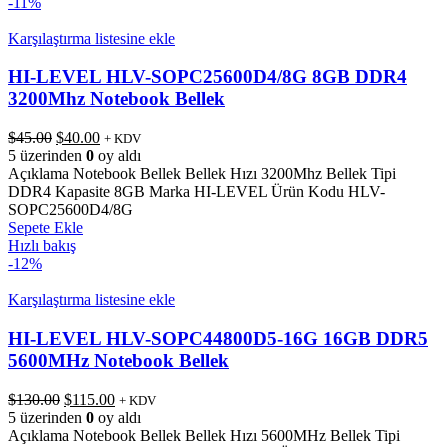
-11%
Karşılaştırma listesine ekle
HI-LEVEL HLV-SOPC25600D4/8G 8GB DDR4
3200Mhz Notebook Bellek
Orijinal
Şu
$
45.00
$
40.00
+ KDV
fiyat:
andaki
5 üzerinden
0
oy aldı
$45.00.
fiyat:
Açıklama Notebook Bellek Bellek Hızı 3200Mhz Bellek Tipi
$40.00.
DDR4 Kapasite 8GB Marka HI-LEVEL Ürün Kodu HLV-
SOPC25600D4/8G
Sepete Ekle
Hızlı bakış
-12%
Karşılaştırma listesine ekle
HI-LEVEL HLV-SOPC44800D5-16G 16GB DDR5
5600MHz Notebook Bellek
Orijinal
Şu
$
130.00
$
115.00
+ KDV
fiyat:
andaki
5 üzerinden
0
oy aldı
$130.00.
fiyat:
Açıklama Notebook Bellek Bellek Hızı 5600MHz Bellek Tipi