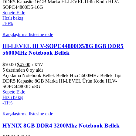
$115.00.
DDR5 Kapasite 16GB Marka HI-LEVEL Ürün Kodu HLV-
SOPC44800D5-16G
Sepete Ekle
Hızlı bakış
-10%
Karşılaştırma listesine ekle
HI-LEVEL HLV-SOPC44800D5/8G 8GB DDR5
5600MHz Notebook Bellek
Orijinal
Şu
$
50.00
$
45.00
+ KDV
fiyat:
andaki
5 üzerinden
0
oy aldı
$50.00.
fiyat:
Açıklama Notebook Bellek Bellek Hızı 5600MHz Bellek Tipi
$45.00.
DDR5 Kapasite 8GB Marka HI-LEVEL Ürün Kodu HLV-
SOPC44800D5/8G
Sepete Ekle
Hızlı bakış
-11%
Karşılaştırma listesine ekle
HYNIX 8GB DDR4 3200Mhz Notebook Bellek