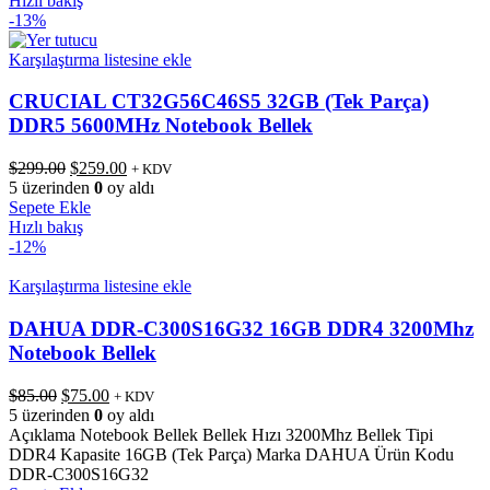
Hızlı bakış
-13%
Karşılaştırma listesine ekle
CRUCIAL CT32G56C46S5 32GB (Tek Parça)
DDR5 5600MHz Notebook Bellek
Orijinal
Şu
$
299.00
$
259.00
+ KDV
fiyat:
andaki
5 üzerinden
0
oy aldı
$299.00.
fiyat:
Sepete Ekle
$259.00.
Hızlı bakış
-12%
Karşılaştırma listesine ekle
DAHUA DDR-C300S16G32 16GB DDR4 3200Mhz
Notebook Bellek
Orijinal
Şu
$
85.00
$
75.00
+ KDV
fiyat:
andaki
5 üzerinden
0
oy aldı
$85.00.
fiyat:
Açıklama Notebook Bellek Bellek Hızı 3200Mhz Bellek Tipi
$75.00.
DDR4 Kapasite 16GB (Tek Parça) Marka DAHUA Ürün Kodu
DDR-C300S16G32