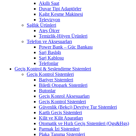
Akıllı Saat
Duvar Tipi Adaptörler
Kağıt Kesme Makinesi
Televizyon
Sağlık Ürünleri
Ateş Ölçer
Temizlik-Hijyen Ürünleri
Telefon ve Aksesuarları
Power Bank – Güç Bankası
Şarj Başlığı
Şarj Kablosu
Telefonlar
Geçiş Kontrol & Seslendirme Sistemleri
Geçiş Kontrol Sistemleri
Bariyer Sistemleri
Biletli Otopark Sistemleri
Butonlar
Geçiş Konrol Aksesuarları
Geçiş Kontrol Sistemleri
Güvenlik (Bekçi) Devriye Tur Sistemleri
Kartlı Geçiş Sistemleri
Kilit ve Kilit Aparatları
Otomatik ve Hızlı Geçiş Sistemleri (Ogs&Hgs)
Parmak İzi Sistemleri
Plaka Tanıma Sistemleri