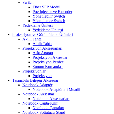
Switch
Fiber SFP Modül
Poe Injector ve Extender
Yönetilebilir Switch
Yönetilemez Switch
Yedekleme Ünitesi
Yedekleme Ünitesi
Projeksiyon ve Görüntüleme Ürünleri
Akıllı Tahta
Akıllı Tahta
Projeksiyon Aksesuarları
Askı Aparatı
Projeksiyon Aksesuar
Projeksiyon Perdesi
Sunum Kumandası
Projeksiyonlar
Projeksiyon
Taşınabilir Bileşen-Aksesuar
Notebook Adaptör
Notebook Adaptörleri Muadil
Notebook Aksesuar
Notebook Aksesuarları
Notebook Çanta-Kılıf
Notebook Çantaları
Notebook Soğutucu-Stand