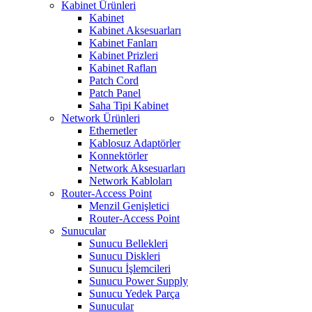
Kabinet Ürünleri
Kabinet
Kabinet Aksesuarları
Kabinet Fanları
Kabinet Prizleri
Kabinet Rafları
Patch Cord
Patch Panel
Saha Tipi Kabinet
Network Ürünleri
Ethernetler
Kablosuz Adaptörler
Konnektörler
Network Aksesuarları
Network Kabloları
Router-Access Point
Menzil Genişletici
Router-Access Point
Sunucular
Sunucu Bellekleri
Sunucu Diskleri
Sunucu İşlemcileri
Sunucu Power Supply
Sunucu Yedek Parça
Sunucular