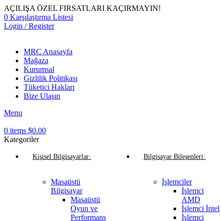
AÇILIŞA ÖZEL FIRSATLARI KAÇIRMAYIN!
0
Karşılaştırma Listesi
Login / Register
MRC Anasayfa
Mağaza
Kurumsal
Gizlilik Politikası
Tüketici Hakları
Bize Ulaşın
Menu
0
items
$
0.00
Kategoriler
Kişisel Bilgisayarlar
Bilgisayar Bileşenleri
Masaüstü
İşlemciler
Bilgisayar
İşlemci
Masaüstü
AMD
Oyun ve
İşlemci İntel
Performans
İşlemci