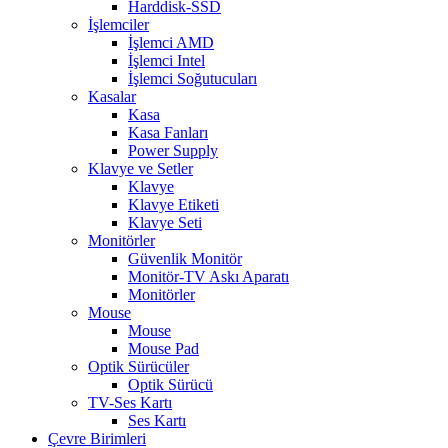
Harddisk-SSD
İşlemciler
İşlemci AMD
İşlemci Intel
İşlemci Soğutucuları
Kasalar
Kasa
Kasa Fanları
Power Supply
Klavye ve Setler
Klavye
Klavye Etiketi
Klavye Seti
Monitörler
Güvenlik Monitör
Monitör-TV Askı Aparatı
Monitörler
Mouse
Mouse
Mouse Pad
Optik Sürücüler
Optik Sürücü
TV-Ses Kartı
Ses Kartı
Çevre Birimleri