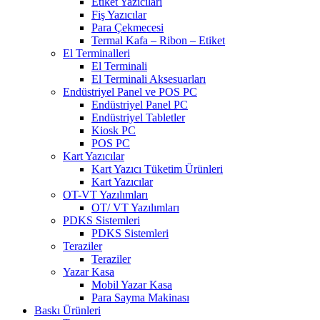
Etiket Yazıcıları
Fiş Yazıcılar
Para Çekmecesi
Termal Kafa – Ribon – Etiket
El Terminalleri
El Terminali
El Terminali Aksesuarları
Endüstriyel Panel ve POS PC
Endüstriyel Panel PC
Endüstriyel Tabletler
Kiosk PC
POS PC
Kart Yazıcılar
Kart Yazıcı Tüketim Ürünleri
Kart Yazıcılar
OT-VT Yazılımları
OT/ VT Yazılımları
PDKS Sistemleri
PDKS Sistemleri
Teraziler
Teraziler
Yazar Kasa
Mobil Yazar Kasa
Para Sayma Makinası
Baskı Ürünleri