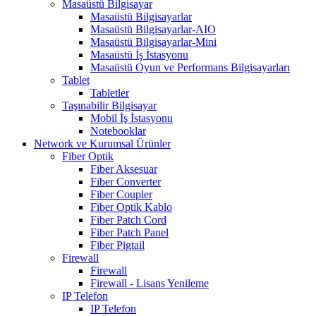
Masaüstü Bilgisayar
Masaüstü Bilgisayarlar
Masaüstü Bilgisayarlar-AIO
Masaüstü Bilgisayarlar-Mini
Masaüstü İş İstasyonu
Masaüstü Oyun ve Performans Bilgisayarları
Tablet
Tabletler
Taşınabilir Bilgisayar
Mobil İş İstasyonu
Notebooklar
Network ve Kurumsal Ürünler
Fiber Optik
Fiber Aksesuar
Fiber Converter
Fiber Coupler
Fiber Optik Kablo
Fiber Patch Cord
Fiber Patch Panel
Fiber Pigtail
Firewall
Firewall
Firewall - Lisans Yenileme
IP Telefon
IP Telefon