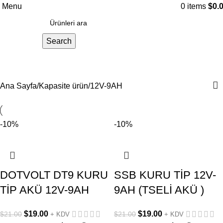
Menu
0
items
$
0.
Search
12V-9AH
Ana Sayfa
Kapasite ürün
12V-9AH
-10%
-10%
DOTVOLT DT9 KURU
SSB KURU TİP 12V-
TİP AKÜ 12V-9AH
9AH (TSELİ AKÜ )
$
19.00
$
19.00
$
21.00
$
21.00
+ KDV
+ KDV