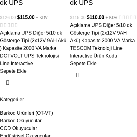
dk UPS
dk UPS
$
115.00
$
110.00
$
126.00
$
115.00
+ KDV
+ KDV
Açıklama UPS Diğer 5/10 dk
Açıklama UPS Diğer 5/10 dk
Gösterge Tipi (2x12V 9AH
Gösterge Tipi (2x12V 9AH Akü
Akü) Kapasite 2000 VA Marka
) Kapasite 2000 VA Marka
TESCOM Teknoloji Line
DOTVOLT UPS Teknolojisi
Interactive Ürün Kodu
Line Interactive
Sepete Ekle
Sepete Ekle
Kategoriler
Barkod Ürünleri (OT-VT)
Barkod Okuyucular
CCD Okuyucular
Endüstriyel Okuyucular