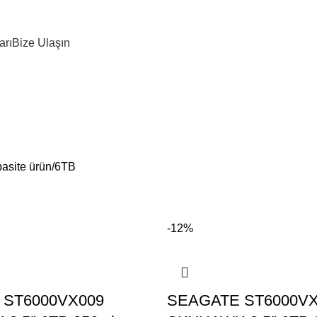
arı
Bize Ulaşın
asite ürün
6TB
-12%
 ST6000VX009
SEAGATE ST6000VX