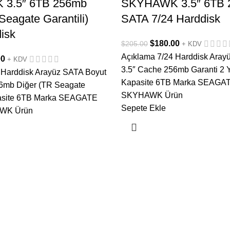
3.5″ 6TB 256mb
SKYHAWK 3.5″ 6TB 
eagate Garantili)
SATA 7/24 Harddisk
isk
$
180.00
$
205.00
+ KDV
Açıklama 7/24 Harddisk Aray
00
+ KDV
3.5″ Cache 256mb Garanti 2 Yı
 Harddisk Arayüz SATA Boyut
Kapasite 6TB Marka SEAGA
6mb Diğer (TR Seagate
SKYHAWK Ürün
pasite 6TB Marka SEAGATE
Sepete Ekle
WK Ürün