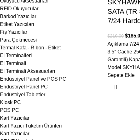
Okuyucu Aksesuarları
SKYHAWK 
RFID Okuyucular
SATA (TR S
Barkod Yazıcılar
7/24 Hardd
Etiket Yazıcıları
Fiş Yazıcılar
$
185.
$
210.00
Para Çekmecesi
Açıklama 7/24
Termal Kafa - Ribon - Etiket
3.5″ Cache 25
El Terminalleri
Garantili) Ka
El Terminali
Model SKYHA
El Terminali Aksesuarları
Sepete Ekle
Endüstriyel Panel ve POS PC
Endüstriyel Panel PC
Endüstriyel Tabletler
Kiosk PC
POS PC
Kart Yazıcılar
Kart Yazıcı Tüketim Ürünleri
Kart Yazıcılar