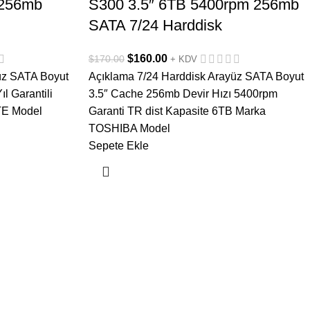
256mb
S300 3.5″ 6TB 5400rpm 256mb
SATA 7/24 Harddisk
$
160.00
$
170.00
+ KDV
üz SATA Boyut
Açıklama 7/24 Harddisk Arayüz SATA Boyut
l Garantili
3.5″ Cache 256mb Devir Hızı 5400rpm
TE Model
Garanti TR dist Kapasite 6TB Marka
TOSHIBA Model
Sepete Ekle