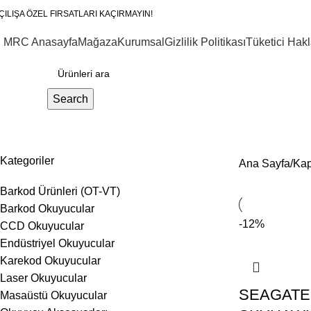
ÇILIŞA ÖZEL FIRSATLARI KAÇIRMAYIN!
MRC Anasayfa
Mağaza
Kurumsal
Gizlilik Politikası
Tüketici Hakl
ategoriler
Search
6TB
Kategoriler
Ana Sayfa
Kap
Barkod Ürünleri (OT-VT)
Barkod Okuyucular
-12%
CCD Okuyucular
Endüstriyel Okuyucular
Karekod Okuyucular
Laser Okuyucular
SEAGATE
Masaüstü Okuyucular