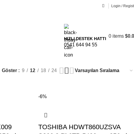
Login / Regist
0
items
$
0.
HIZLI DESTEK HATTI
0541 644 94 55
Göster
9
12
18
24
-6%
009
TOSHIBA HDWT860UZSVA